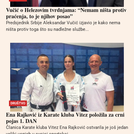
Vučić o Helezovim tvrdnjama: “Nemam ništa protiv
praćenja, to je njihov posao”
Predsjednik Srbije Aleksandar Vučić izjavio je kako nema
ništa protiv toga što su nadležne službe...
DRUŠTVO
Ena Rajković iz Karate kluba Vitez položila za crni
pojas 1. DAN
Članica Karate kluba Vitez Ena Rajković ostvarila je još jedan
veliki uspjeh u svojoj sportskoj...