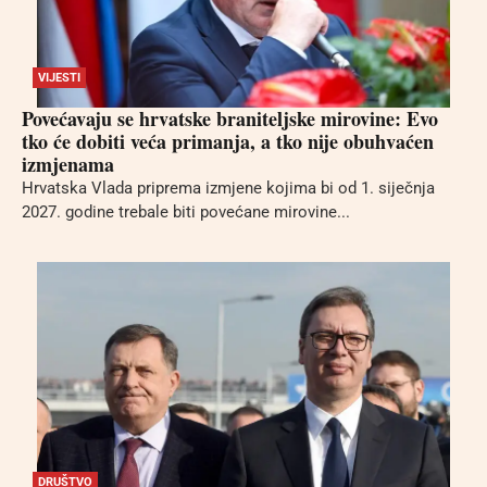
VIJESTI
Povećavaju se hrvatske braniteljske mirovine: Evo
tko će dobiti veća primanja, a tko nije obuhvaćen
izmjenama
Hrvatska Vlada priprema izmjene kojima bi od 1. siječnja
2027. godine trebale biti povećane mirovine...
DRUŠTVO