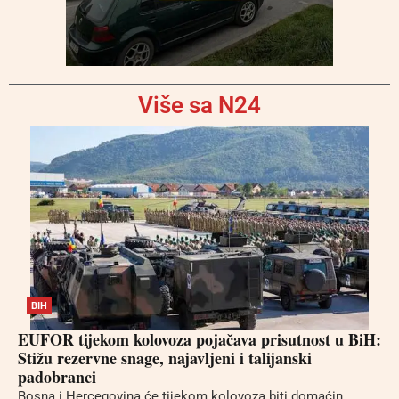
Više sa N24
BIH
EUFOR tijekom kolovoza pojačava prisutnost u BiH:
Stižu rezervne snage, najavljeni i talijanski
padobranci
Bosna i Hercegovina će tijekom kolovoza biti domaćin