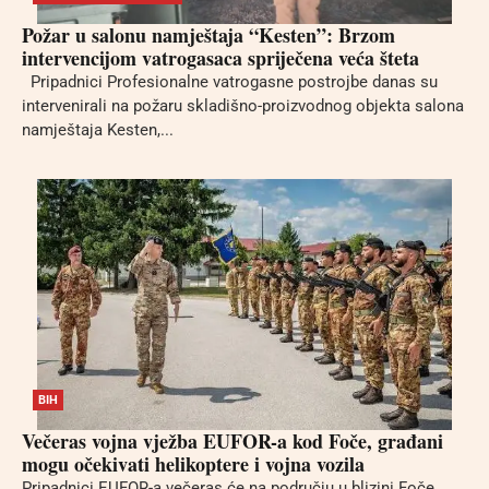
Požar u salonu namještaja “Kesten”: Brzom
intervencijom vatrogasaca spriječena veća šteta
Pripadnici Profesionalne vatrogasne postrojbe danas su
intervenirali na požaru skladišno-proizvodnog objekta salona
namještaja Kesten,...
BIH
Večeras vojna vježba EUFOR-a kod Foče, građani
mogu očekivati helikoptere i vojna vozila
Pripadnici EUFOR-a večeras će na području u blizini Foče