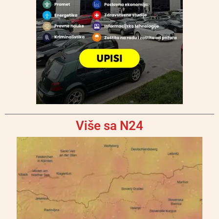
Više sa N24