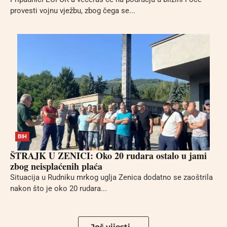
provesti vojnu vježbu, zbog čega se...
BIH
ŠTRAJK U ZENICI: Oko 20 rudara ostalo u jami
zbog neisplaćenih plaća
Situacija u Rudniku mrkog uglja Zenica dodatno se zaoštrila
nakon što je oko 20 rudara...
Još vijesti...