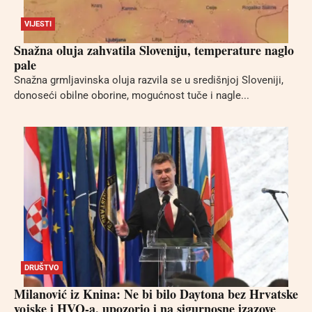
VIJESTI
Snažna oluja zahvatila Sloveniju, temperature naglo
pale
Snažna grmljavinska oluja razvila se u središnjoj Sloveniji,
donoseći obilne oborine, mogućnost tuče i nagle...
DRUŠTVO
Milanović iz Knina: Ne bi bilo Daytona bez Hrvatske
vojske i HVO-a, upozorio i na sigurnosne izazove