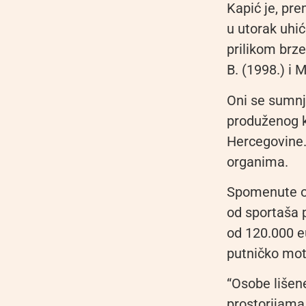
Kapić je, pre
u utorak uhić
prilikom brze
B. (1998.) i M
Oni se sumnji
produženog k
Hercegovine.
organima.
Spomenute o
od sportaša 
od 120.000 e
putničko mot
“Osobe lišen
prostorijama