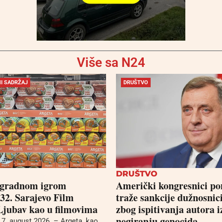
Više sa N24
I SADRŽAJ
DRUŠTVO
DRUŠTVO
agradnom igrom
Američki kongresnici p
 32. Sarajevo Film
traže sankcije dužnosni
 Ljubav kao u filmovima
zbog ispitivanja autora i
negiranju genocida
. august 2026. – Argeta, kao