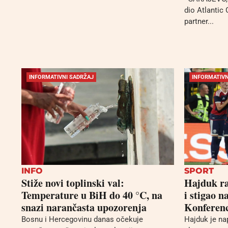
dio Atlantic
partner...
INFORMATIVNI SADRŽAJ
INFORMATIVN
INFO
SPORT
Stiže novi toplinski val:
Hajduk ra
Temperature u BiH do 40 °C, na
i stigao 
snazi narančasta upozorenja
Konferenc
Bosnu i Hercegovinu danas očekuje
Hajduk je na