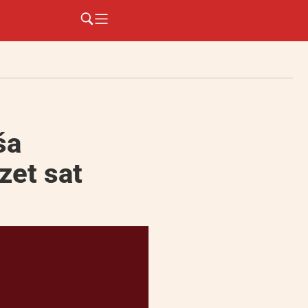
ša
zet sat