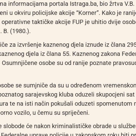
ma informacijama portala Istraga.ba, bio žrtva V.B. i
eni u okviru policijske akcije “Korner”. Kako je rani
 operativne taktičke akcije FUP je uhitio dvije osobe
. B. (1980.).
če za izvršenje kaznenog djela iznude iz člana 295.
aznenog djela iz člana 55. Kaznenog zakona Feder
 Osumnjičene osobe su od ranije poznate pravos
sobe se sumjniče da su u određenom vremenskom
poznatog sarajevskog kluba oduzeli skupocjeni sat 
ura te na isti način pokušali oduzeti spomenutom
orno vozilo, u čemu su spriječeni.
e slobode će nakon kriminalističke obrade u služb
 Federalne uprave policije u zakonskom roku biti p