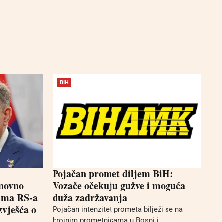
BIH
Pojačan promet diljem BiH:
onovno
Vozače očekuju gužve i moguća
cima RS-a
duža zadržavanja
zvješća o
Pojačan intenzitet prometa bilježi se na
brojnim prometnicama u Bosni i