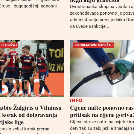
 Grupe i dugogodišnji ponosni
Dvostranačka skupina visokih a
zakonodavaca ponovno je pozv
administraciju predsjednika Do
da uvede sankcije...
I SADRŽAJ
INFORMATIVNI SADRŽAJ
INFO
zbio Žalgiris u Vilniusu
Cijene nafte ponovno ras
na korak od doigravanja
pritisak na cijene goriva
ijske lige
Cijene sirove nafte na svjetski
četvrtak su zabilježile značajan 
pravio veliki korak prema