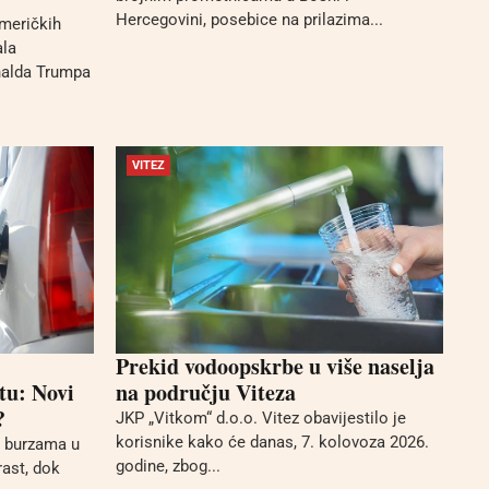
Hercegovini, posebice na prilazima...
meričkih
ala
nalda Trumpa
VITEZ
Prekid vodoopskrbe u više naselja
tu: Novi
na području Viteza
?
JKP „Vitkom“ d.o.o. Vitez obavijestilo je
korisnike kako će danas, 7. kolovoza 2026.
m burzama u
godine, zbog...
rast, dok