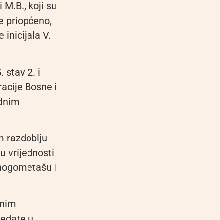
 M.B., koji su
je priopćeno,
 inicijala V.
 stav 2. i
acije Bosne i
udnim
 razdoblju
u vrijednosti
 nogometašu i
enim
redate u