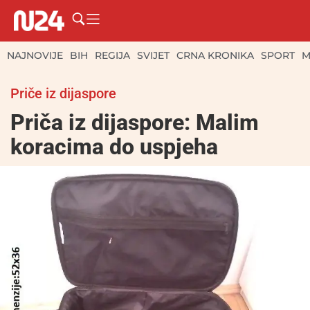
NAJNOVIJE
BIH
REGIJA
SVIJET
CRNA KRONIKA
SPORT
M
Priče iz dijaspore
Priča iz dijaspore: Malim
koracima do uspjeha