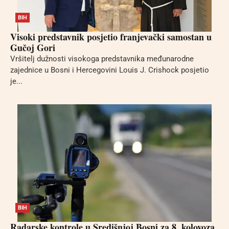
BIH
Visoki predstavnik posjetio franjevački samostan u
Gučoj Gori
Vršitelj dužnosti visokoga predstavnika međunarodne
zajednice u Bosni i Hercegovini Louis J. Crishock posjetio
je...
BIH
Radarske kontrole u Središnjoj Bosni za 8. kolovoza