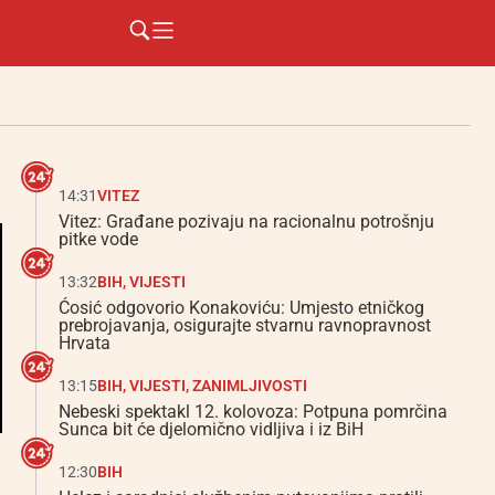
14:31
VITEZ
Vitez: Građane pozivaju na racionalnu potrošnju
pitke vode
13:32
BIH
,
VIJESTI
Ćosić odgovorio Konakoviću: Umjesto etničkog
prebrojavanja, osigurajte stvarnu ravnopravnost
Hrvata
13:15
BIH
,
VIJESTI
,
ZANIMLJIVOSTI
Nebeski spektakl 12. kolovoza: Potpuna pomrčina
Sunca bit će djelomično vidljiva i iz BiH
12:30
BIH