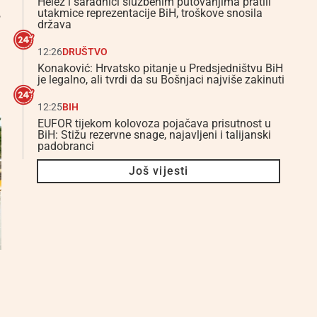
Helez i saradnici službenim putovanjima pratili
utakmice reprezentacije BiH, troškove snosila
”
država
12:26
DRUŠTVO
Konaković: Hrvatsko pitanje u Predsjedništvu BiH
je legalno, ali tvrdi da su Bošnjaci najviše zakinuti
12:25
BIH
EUFOR tijekom kolovoza pojačava prisutnost u
BiH: Stižu rezervne snage, najavljeni i talijanski
padobranci
Još vijesti