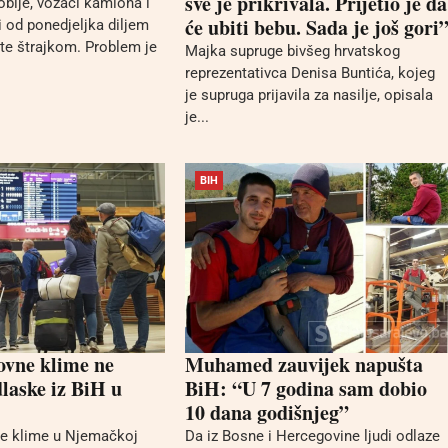
sve je prikrivala. Prijetio je da
oblje, vozači kamiona i
će ubiti bebu. Sada je još gori
i od ponedjeljka diljem
te štrajkom. Problem je
Majka supruge bivšeg hrvatskog
reprezentativca Denisa Buntića, kojeg
je supruga prijavila za nasilje, opisala
je...
BIH
ovne klime ne
Muhamed zauvijek napušta
dlaske iz BiH u
BiH: “U 7 godina sam dobio
10 dana godišnjeg”
ne klime u Njemačkoj
Da iz Bosne i Hercegovine ljudi odlaze