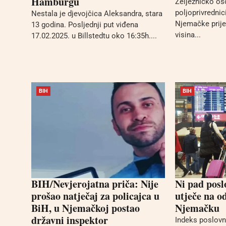
Hamburgu
Željezničko os
poljoprivrednic
Nestala je djevojčica Aleksandra, stara
Njemačke prije
13 godina. Posljednji put viđena
visina...
17.02.2025. u Billstedtu oko 16:35h....
BIH
BIH
BIH/Nevjerojatna priča: Nije
Ni pad posl
prošao natječaj za policajca u
utječe na o
BiH, u Njemačkoj postao
Njemačku
državni inspektor
Indeks poslov