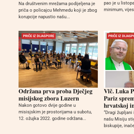
pao je u listo
Na društvenim mrežama podijeljena je
minimum, vijest
priča o policajcu Mehmedu koji je zbog
korupcije napustio našu...
PRIČE IZ DIJASPORE
PRIČE IZ DIJAS
Održana prva proba Dječjeg
Vlč. Luka 
misijskog zbora Luzern
Pariz sprem
hrvatskoj i
Nakon gotovo dvije godine u
misisjskim je prostorijama u subotu,
“Dragi župljani 
12. ožujka 2022. godine održana...
našu Misiju st
biskupije, inače