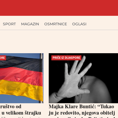
SPORT
MAGAZIN
OSMRTNICE
OGLASI
PORE
PRIČE IZ DIJASPORE
ruštvo od
Majka Klare Buntić: “Tukao
 u velikom štrajku
ju je redovito, njegova obitelj