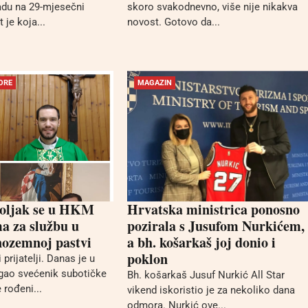
padu na 29-mjesečni
skoro svakodnevno, više nije nikakva
 je koja...
novost. Gotovo da...
PORE
MAGAZIN
Poljak se u HKM
Hrvatska ministrica ponosno
a za službu u
pozirala s Jusufom Nurkićem,
nozemnoj pastvi
a bh. košarkaš joj donio i
poklon
i prijatelji. Danas je u
igao svećenik subotičke
Bh. košarkaš Jusuf Nurkić All Star
 rođeni...
vikend iskoristio je za nekoliko dana
odmora. Nurkić ove...