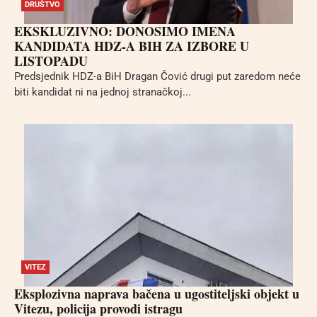
DRUŠTVO
EKSKLUZIVNO: DONOSIMO IMENA
KANDIDATA HDZ-A BIH ZA IZBORE U
LISTOPADU
Predsjednik HDZ-a BiH Dragan Čović drugi put zaredom neće
biti kandidat ni na jednoj stranačkoj...
VITEZ
Eksplozivna naprava bačena u ugostiteljski objekt u
Vitezu, policija provodi istragu