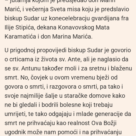
– jutarnja kojom je predsjedao don Marin
Marić, i večernja Sveta misa koju je predslavio
biskup Sudar uz konecelebracju gvardijana fra
Ilije Stipića, dekana Konavovskog Mata
Karamatića i don Marina Marića.
U prigodnoj propovijedi biskup Sudar je govorio
o crticama iz života sv. Ante, ali je naglasio da
se sv. Antunu također moli i za sretnu i blaženu
smrt. No, čovjek u ovom vremenu bježi od
govora o smrti, i razgovora o smrti, pa tako i
svoje najmilije šalje u staračke domove kako
ne bi gledali i bodrili bolesne koji trebaju
umrijeti, te tako odgajaju i mlade generacije da
smrt ne prihvaćaju kao realnost Ova Božji
ugodnik može nam pomoći i na prihvaćanju