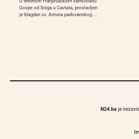
U drevnom Franjevačkom samostanu
Gospe od Sniga u Cavtata, proslavljen
je blagdan sv. Antuna padovanskog....
N24.ba
je nezavis
Im