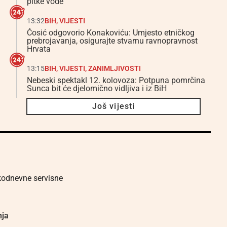
pitke vode
13:32
BIH
,
VIJESTI
Ćosić odgovorio Konakoviću: Umjesto etničkog
prebrojavanja, osigurajte stvarnu ravnopravnost
Hrvata
13:15
BIH
,
VIJESTI
,
ZANIMLJIVOSTI
Nebeski spektakl 12. kolovoza: Potpuna pomrčina
Sunca bit će djelomično vidljiva i iz BiH
Još vijesti
akodnevne servisne
nja