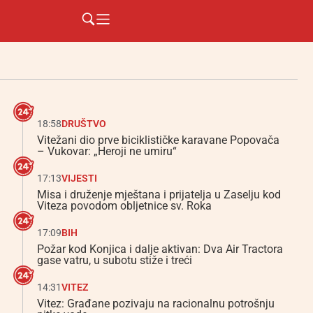
18:58
DRUŠTVO
Vitežani dio prve biciklističke karavane Popovača
– Vukovar: „Heroji ne umiru“
17:13
VIJESTI
Misa i druženje mještana i prijatelja u Zaselju kod
Viteza povodom obljetnice sv. Roka
17:09
BIH
Požar kod Konjica i dalje aktivan: Dva Air Tractora
gase vatru, u subotu stiže i treći
14:31
VITEZ
Vitez: Građane pozivaju na racionalnu potrošnju