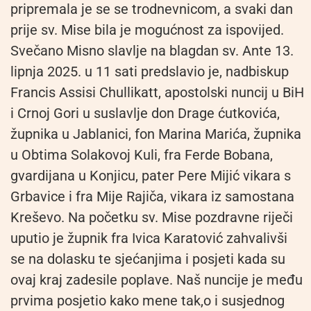
pripremala je se se trodnevnicom, a svaki dan
prije sv. Mise bila je mogućnost za ispovijed.
Svečano Misno slavlje na blagdan sv. Ante 13.
lipnja 2025. u 11 sati predslavio je, nadbiskup
Francis Assisi Chullikatt, apostolski nuncij u BiH
i Crnoj Gori u suslavlje don Drage ćutkovića,
župnika u Jablanici, fon Marina Marića, župnika
u Obtima Solakovoj Kuli, fra Ferde Bobana,
gvardijana u Konjicu, pater Pere Mijić vikara s
Grbavice i fra Mije Rajiča, vikara iz samostana
Kreševo. Na početku sv. Mise pozdravne riječi
uputio je župnik fra Ivica Karatović zahvalivši
se na dolasku te sjećanjima i posjeti kada su
ovaj kraj zadesile poplave. Naš nuncije je među
prvima posjetio kako mene tak,o i susjednog