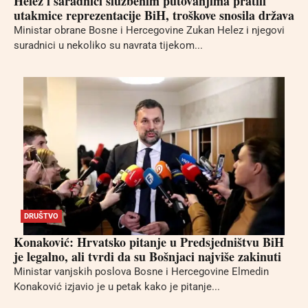
Helez i saradnici službenim putovanjima pratili
utakmice reprezentacije BiH, troškove snosila država
Ministar obrane Bosne i Hercegovine Zukan Helez i njegovi
suradnici u nekoliko su navrata tijekom...
DRUŠTVO
Konaković: Hrvatsko pitanje u Predsjedništvu BiH
je legalno, ali tvrdi da su Bošnjaci najviše zakinuti
Ministar vanjskih poslova Bosne i Hercegovine Elmedin
Konaković izjavio je u petak kako je pitanje...