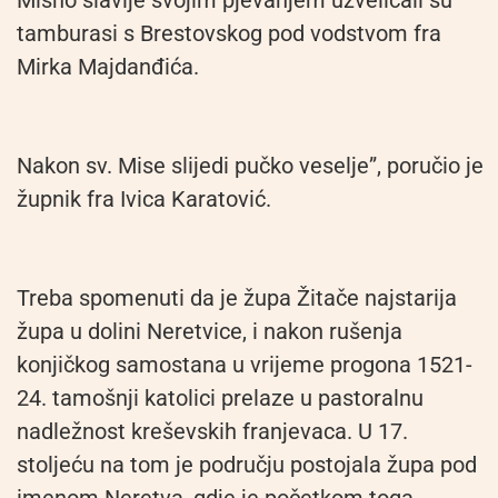
Misno slavlje svojim pjevanjem uzvelicali su
tamburasi s Brestovskog pod vodstvom fra
Mirka Majdanđića.
Nakon sv. Mise slijedi pučko veselje”, poručio je
župnik fra Ivica Karatović.
Treba spomenuti da je župa Žitače najstarija
župa u dolini Neretvice, i nakon rušenja
konjičkog samostana u vrijeme progona 1521-
24. tamošnji katolici prelaze u pastoralnu
nadležnost kreševskih franjevaca. U 17.
stoljeću na tom je području postojala župa pod
imenom Neretva, gdje je početkom toga