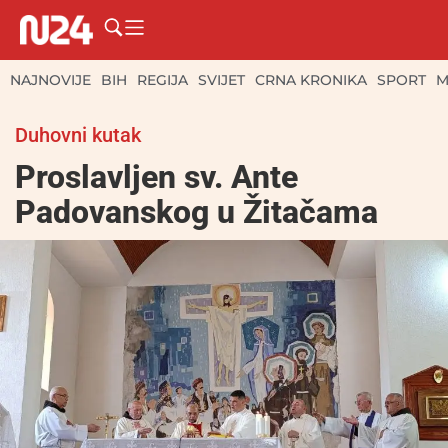
NAJNOVIJE
BIH
REGIJA
SVIJET
CRNA KRONIKA
SPORT
M
Duhovni kutak
Proslavljen sv. Ante
Padovanskog u Žitačama