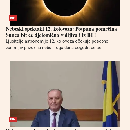
BIH
Nebeski spektakl 12. kolovoza: Potpuna pomrčina
Sunca bit će djelomično vidljiva i iz BiH
Ljubitelje astronomije 12. kolovoza očekuje posebno
zanimljiv prizor na nebu. Toga dana dogodit će se...
BIH