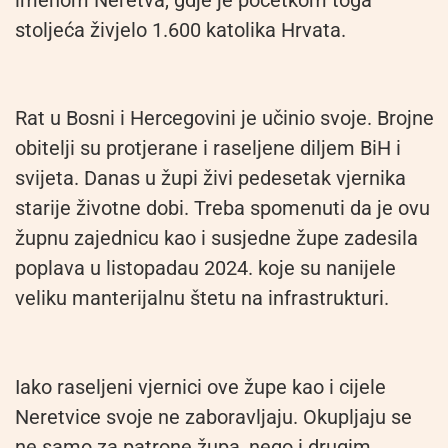
stoljeća živjelo 1.600 katolika Hrvata.
Rat u Bosni i Hercegovini je učinio svoje. Brojne
obitelji su protjerane i raseljene diljem BiH i
svijeta. Danas u župi živi pedesetak vjernika
starije životne dobi. Treba spomenuti da je ovu
župnu zajednicu kao i susjedne župe zadesila
poplava u listopadau 2024. koje su nanijele
veliku manterijalnu štetu na infrastrukturi.
Iako raseljeni vjernici ove župe kao i cijele
Neretvice svoje ne zaboravljaju. Okupljaju se
ne samo za patrone župa, nego i drugim