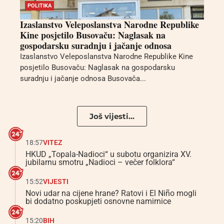
POLITIKA
Izaslanstvo Veleposlanstva Narodne Republike
Kine posjetilo Busovaču: Naglasak na
gospodarsku suradnju i jačanje odnosa
Izaslanstvo Veleposlanstva Narodne Republike Kine
posjetilo Busovaču: Naglasak na gospodarsku
suradnju i jačanje odnosa Busovača...
Još vijesti...
18:57
VITEZ
HKUD „Topala-Nadioci“ u subotu organizira XV.
jubilarnu smotru „Nadioci – večer folklora“
15:52
VIJESTI
Novi udar na cijene hrane? Ratovi i El Niño mogli
bi dodatno poskupjeti osnovne namirnice
15:20
BIH