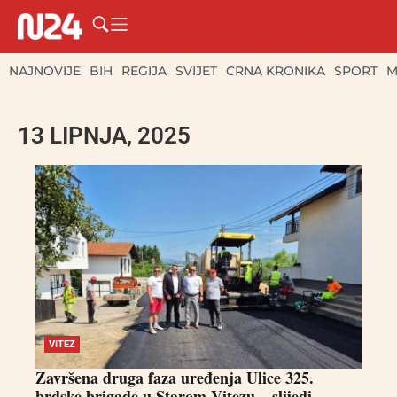
NAJNOVIJE
BIH
REGIJA
SVIJET
CRNA KRONIKA
SPORT
M
13 LIPNJA, 2025
VITEZ
Završena druga faza uređenja Ulice 325.
brdske brigade u Starom Vitezu – slijedi