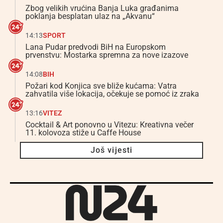
Zbog velikih vrućina Banja Luka građanima
poklanja besplatan ulaz na „Akvanu“
14:13
SPORT
Lana Pudar predvodi BiH na Europskom
prvenstvu: Mostarka spremna za nove izazove
14:08
BIH
Požari kod Konjica sve bliže kućama: Vatra
zahvatila više lokacija, očekuje se pomoć iz zraka
13:16
VITEZ
Cocktail & Art ponovno u Vitezu: Kreativna večer
11. kolovoza stiže u Caffe House
Još vijesti