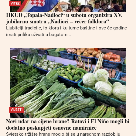
VITEZ
HKUD „Topala-Nadioci“ u subotu organizira XV.
jubilarnu smotru „Nadioci – večer folklora“
Ljubitelji tradicije, folklora i kulturne baštine i ove će godine
imati priliku uživati u bogatom...
VIJESTI
Novi udar na cijene hrane? Ratovi i El Niño mogli bi
dodatno poskupjeti osnovne namirnice
Svjetsko tržište hrane moglo bi se u narednom razdoblju