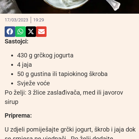
17/03/2023
19:29
Sastojci:
430 g grčkog jogurta
4 jaja
50 g gustina ili tapiokinog škroba
Svježe voće
Po želji: 3 žlice zaslađivača, med ili javorov
sirup
Priprema:
U zdjeli pomiješajte grčki jogurt, škrob i jaja dok
se smjesa ne ujednači. Po želji dodajte