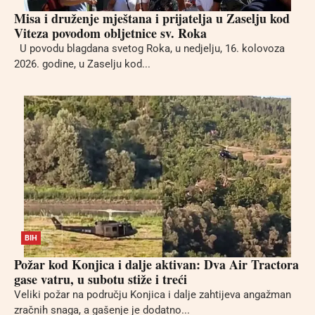
Misa i druženje mještana i prijatelja u Zaselju kod
Viteza povodom obljetnice sv. Roka
U povodu blagdana svetog Roka, u nedjelju, 16. kolovoza
2026. godine, u Zaselju kod...
BIH
Požar kod Konjica i dalje aktivan: Dva Air Tractora
gase vatru, u subotu stiže i treći
Veliki požar na području Konjica i dalje zahtijeva angažman
zračnih snaga, a gašenje je dodatno...