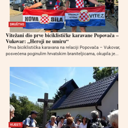
DRUŠTVO
Vitežani dio prve biciklističke karavane Popovača –
Vukovar: „Heroji ne umiru“
Prva biciklistička karavana na relaciji Popovača – Vukovar,
posvećena poginulim hrvatskim braniteljicama, okupila je...
VIJESTI