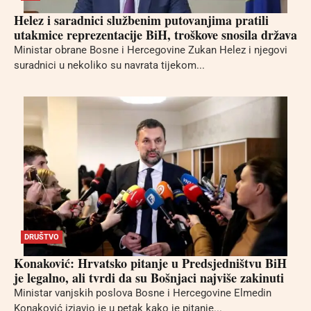
Helez i saradnici službenim putovanjima pratili
utakmice reprezentacije BiH, troškove snosila država
Ministar obrane Bosne i Hercegovine Zukan Helez i njegovi
suradnici u nekoliko su navrata tijekom...
DRUŠTVO
Konaković: Hrvatsko pitanje u Predsjedništvu BiH
je legalno, ali tvrdi da su Bošnjaci najviše zakinuti
Ministar vanjskih poslova Bosne i Hercegovine Elmedin
Konaković izjavio je u petak kako je pitanje...