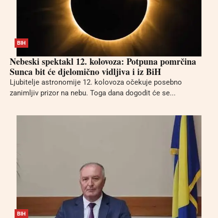
BIH
Nebeski spektakl 12. kolovoza: Potpuna pomrčina
Sunca bit će djelomično vidljiva i iz BiH
Ljubitelje astronomije 12. kolovoza očekuje posebno
zanimljiv prizor na nebu. Toga dana dogodit će se...
BIH