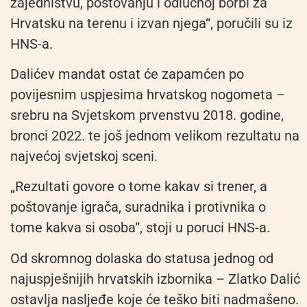
zajedništvu, poštovanju i odlučnoj borbi za
Hrvatsku na terenu i izvan njega“, poručili su iz
HNS-a.
Dalićev mandat ostat će zapamćen po
povijesnim uspjesima hrvatskog nogometa –
srebru na Svjetskom prvenstvu 2018. godine,
bronci 2022. te još jednom velikom rezultatu na
najvećoj svjetskoj sceni.
„Rezultati govore o tome kakav si trener, a
poštovanje igrača, suradnika i protivnika o
tome kakva si osoba“, stoji u poruci HNS-a.
Od skromnog dolaska do statusa jednog od
najuspješnijih hrvatskih izbornika – Zlatko Dalić
ostavlja nasljeđe koje će teško biti nadmašeno.