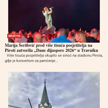
DRUŠTVO
Marija Šerifović pred više tisuća posjetitelja na
Piroti zatvorila „Dane dijaspore 2026“ u Travniku
Više tisuća posjetitelja okupilo se sinoć na stadionu Pirota,
gdje je koncertom za pamćenje...