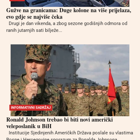
Gužve na granicama: Duge kolone na više prijelaza,
evo gdje se najviše čeka
Drugi je dan vikenda, a zbog sezone godišnjih odmora od
ranih jutarnjih sati bilježe...
INFORMATIVNI SADRŽAJ
Ronald Johnson trebao bi biti novi američki
veleposlanik u BiH
Institucije Sjedinjenih Američkih Država poslale su vlastima
Bosne i Hercegovine sporazum za Ronalda Johnsona,...