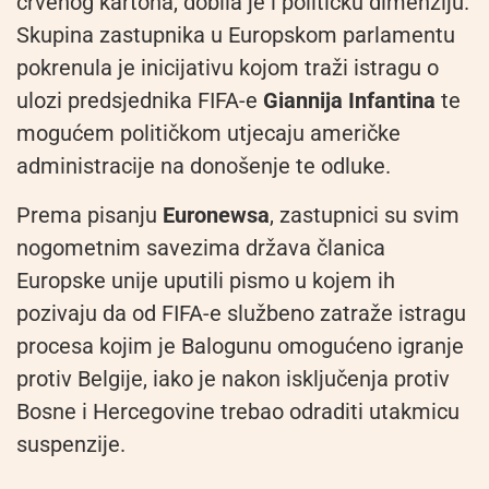
crvenog kartona, dobila je i političku dimenziju.
Skupina zastupnika u Europskom parlamentu
pokrenula je inicijativu kojom traži istragu o
ulozi predsjednika FIFA-e
Giannija Infantina
te
mogućem političkom utjecaju američke
administracije na donošenje te odluke.
Prema pisanju
Euronewsa
, zastupnici su svim
nogometnim savezima država članica
Europske unije uputili pismo u kojem ih
pozivaju da od FIFA-e službeno zatraže istragu
procesa kojim je Balogunu omogućeno igranje
protiv Belgije, iako je nakon isključenja protiv
Bosne i Hercegovine trebao odraditi utakmicu
suspenzije.