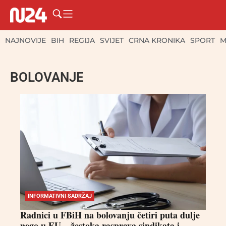
NAJNOVIJE
BIH
REGIJA
SVIJET
CRNA KRONIKA
SPORT
M
BOLOVANJE
INFORMATIVNI SADRŽAJ
Radnici u FBiH na bolovanju četiri puta dulje
nego u EU – žestoka rasprava sindikata i