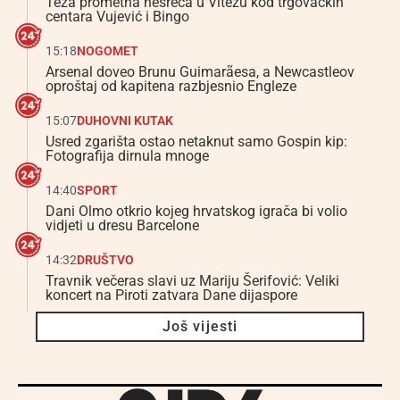
Teža prometna nesreća u Vitezu kod trgovačkih
centara Vujević i Bingo
15:18
NOGOMET
Arsenal doveo Brunu Guimarãesa, a Newcastleov
oproštaj od kapitena razbjesnio Engleze
15:07
DUHOVNI KUTAK
Usred zgarišta ostao netaknut samo Gospin kip:
Fotografija dirnula mnoge
14:40
SPORT
Dani Olmo otkrio kojeg hrvatskog igrača bi volio
vidjeti u dresu Barcelone
14:32
DRUŠTVO
Travnik večeras slavi uz Mariju Šerifović: Veliki
koncert na Piroti zatvara Dane dijaspore
Još vijesti