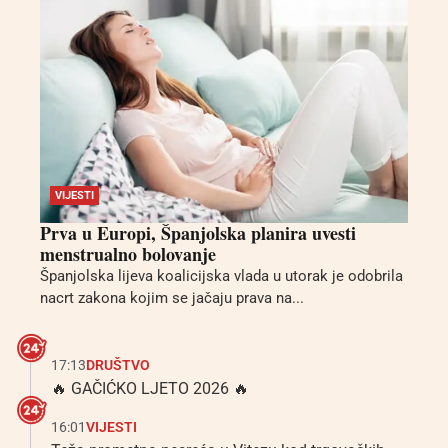
VIJESTI
Prva u Europi, Španjolska planira uvesti
menstrualno bolovanje
Španjolska lijeva koalicijska vlada u utorak je odobrila
nacrt zakona kojim se jačaju prava na...
17:13
DRUŠTVO
🔥 GAČIĆKO LJETO 2026 🔥
16:01
VIJESTI