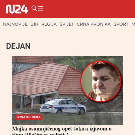
NAJNOVIJE
BIH
REGIJA
SVIJET
CRNA KRONIKA
SPORT
M
DEJAN
CRNA KRONIKA
Majka osumnjičenog opet šokira izjavom o
sinu: ‘Plašim se policije’