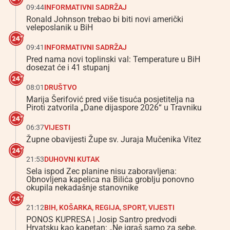
09:44
INFORMATIVNI SADRŽAJ
Ronald Johnson trebao bi biti novi američki
veleposlanik u BiH
09:41
INFORMATIVNI SADRŽAJ
Pred nama novi toplinski val: Temperature u BiH
dosezat će i 41 stupanj
08:01
DRUŠTVO
Marija Šerifović pred više tisuća posjetitelja na
Piroti zatvorila „Dane dijaspore 2026“ u Travniku
06:37
VIJESTI
Župne obavijesti Župe sv. Juraja Mučenika Vitez
21:53
DUHOVNI KUTAK
Sela ispod Zec planine nisu zaboravljena:
Obnovljena kapelica na Bilića groblju ponovno
okupila nekadašnje stanovnike
21:12
BIH
,
KOŠARKA
,
REGIJA
,
SPORT
,
VIJESTI
PONOS KUPRESA | Josip Santro predvodi
Hrvatsku kao kapetan: „Ne igraš samo za sebe,