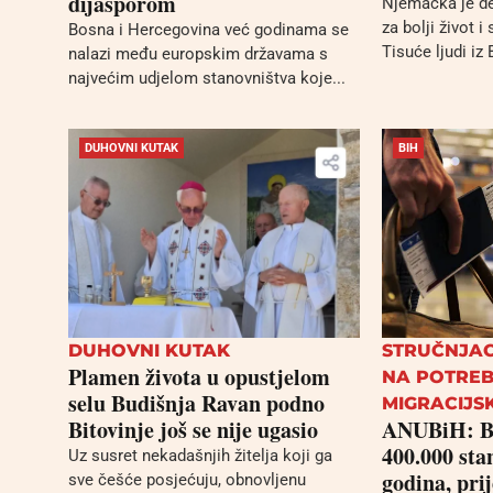
dijasporom
Njemačka je de
za bolji život 
Bosna i Hercegovina već godinama se
Tisuće ljudi iz 
nalazi među europskim državama s
najvećim udjelom stanovništva koje...
DUHOVNI KUTAK
BIH
DUHOVNI KUTAK
STRUČNJA
Plamen života u opustjelom
NA POTREB
selu Budišnja Ravan podno
MIGRACIJSK
Bitovinje još se nije ugasio
ANUBiH: Bi
400.000 sta
Uz susret nekadašnjih žitelja koji ga
godina, pri
sve češće posjećuju, obnovljenu