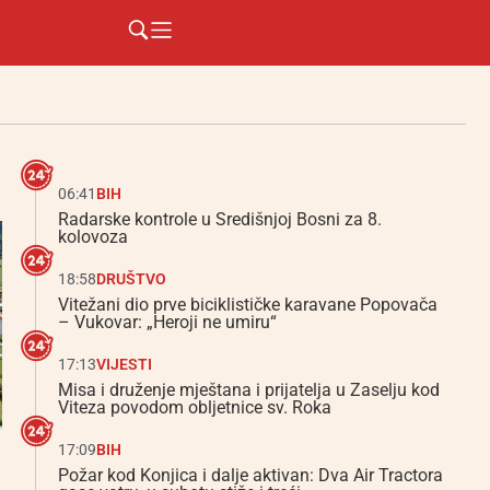
06:41
BIH
Radarske kontrole u Središnjoj Bosni za 8.
kolovoza
18:58
DRUŠTVO
Vitežani dio prve biciklističke karavane Popovača
– Vukovar: „Heroji ne umiru“
17:13
VIJESTI
Misa i druženje mještana i prijatelja u Zaselju kod
Viteza povodom obljetnice sv. Roka
17:09
BIH
Požar kod Konjica i dalje aktivan: Dva Air Tractora