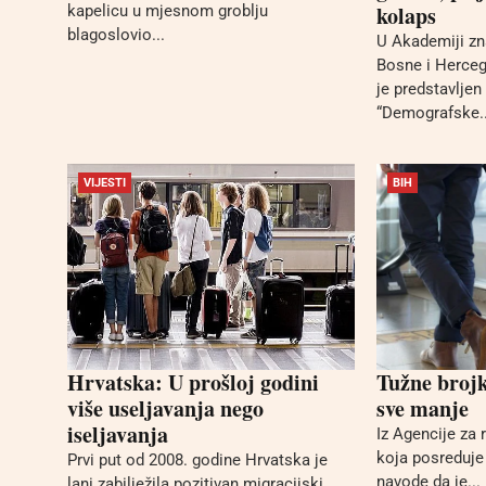
kolaps
kapelicu u mjesnom groblju
blagoslovio...
U Akademiji zn
Bosne i Herce
je predstavljen
“Demografske..
VIJESTI
BIH
Hrvatska: U prošloj godini
Tužne broj
više useljavanja nego
sve manje
iseljavanja
Iz Agencije za 
koja posreduje
Prvi put od 2008. godine Hrvatska je
navode da je...
lani zabilježila pozitivan migracijski