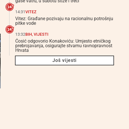
gase vatru, u subotu stiže i treći
14:31
VITEZ
Vitez: Građane pozivaju na racionalnu potrošnju
pitke vode
13:32
BIH
,
VIJESTI
Ćosić odgovorio Konakoviću: Umjesto etničkog
prebrojavanja, osigurajte stvarnu ravnopravnost
Hrvata
Još vijesti
l