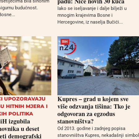
padu: Niče novih 30 kuća
setljećima bila sinonim
i sigurnu budućnost.
Iako se iseljavanje i dalje bilježi u
Bosne...
mnogim krajevima Bosne i
Hercegovine, iz naselja Bučići...
BIH
Kupres – grad u kojem sve
CI UPOZORAVAJU
više odzvanja tišina: Tko je
U HITNIH MJERA I
odgovoran za egzodus
IH POLITIKA
H izgubila
stanovništva?
novnika u deset
Od 2013. godine i zadnjeg popisa
jeti demografski
stanovništva Kupres, nekadašnji simbo