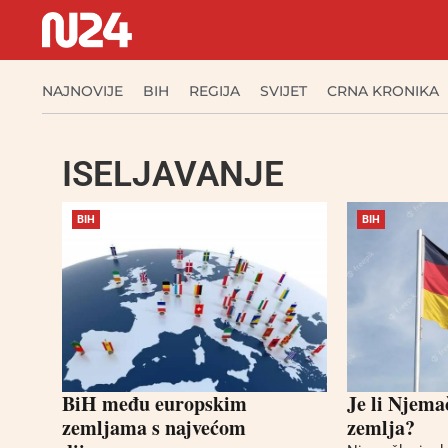
NAJNOVIJE
BIH
REGIJA
SVIJET
CRNA KRONIKA
ISELJAVANJE
BIH
BIH
BiH među europskim
Je li Njema
zemljama s najvećom
zemlja?