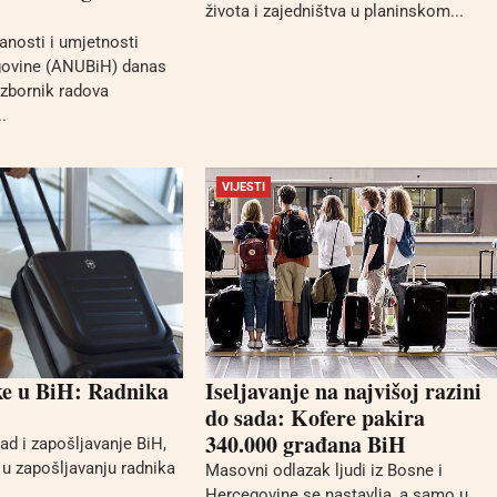
života i zajedništva u planinskom...
anosti i umjetnosti
govine (ANUBiH) danas
 zbornik radova
.
VIJESTI
ke u BiH: Radnika
Iseljavanje na najvišoj razini
do sada: Kofere pakira
340.000 građana BiH
rad i zapošljavanje BiH,
 u zapošljavanju radnika
Masovni odlazak ljudi iz Bosne i
Hercegovine se nastavlja, a samo u