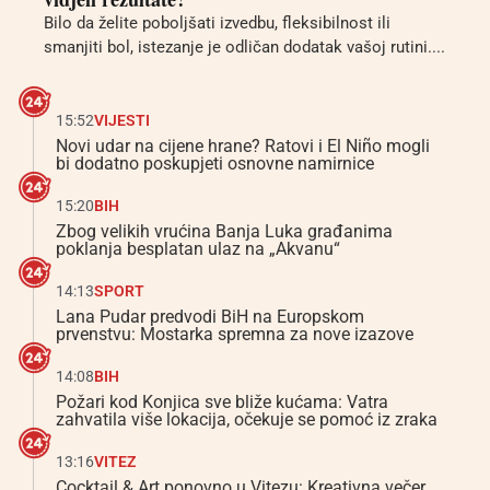
Bilo da želite poboljšati izvedbu, fleksibilnost ili
smanjiti bol, istezanje je odličan dodatak vašoj rutini....
15:52
VIJESTI
Novi udar na cijene hrane? Ratovi i El Niño mogli
bi dodatno poskupjeti osnovne namirnice
15:20
BIH
Zbog velikih vrućina Banja Luka građanima
poklanja besplatan ulaz na „Akvanu“
14:13
SPORT
Lana Pudar predvodi BiH na Europskom
prvenstvu: Mostarka spremna za nove izazove
14:08
BIH
Požari kod Konjica sve bliže kućama: Vatra
zahvatila više lokacija, očekuje se pomoć iz zraka
13:16
VITEZ
Cocktail & Art ponovno u Vitezu: Kreativna večer