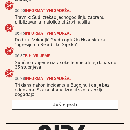
06:50
INFORMATIVNI SADRŽAJ
Travnik: Sud izrekao jednogodišnju zabranu
približavanja maloljetnoj žrtvi nasilja
06:45
INFORMATIVNI SADRŽAJ
Dodik u Mrkonjić Gradu optužio Hrvatsku za
“agresiju na Republiku Srpsku”
06:37
BIH
,
VRIJEME
Sunčano vrijeme uz visoke temperature, danas do
35 stupnjeva
06:28
INFORMATIVNI SADRŽAJ
Tri dana nakon incidenta u Bugojnu i dalje bez
odgovora: Svaka strana iznosi svoju verziju
događaja
Još vijesti