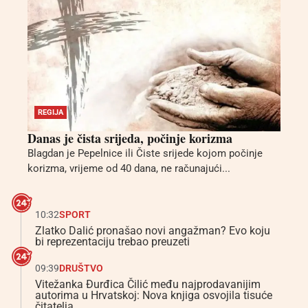
REGIJA
Danas je čista srijeda, počinje korizma
Blagdan je Pepelnice ili Čiste srijede kojom počinje
korizma, vrijeme od 40 dana, ne računajući...
10:32
SPORT
Zlatko Dalić pronašao novi angažman? Evo koju
bi reprezentaciju trebao preuzeti
09:39
DRUŠTVO
Vitežanka Đurđica Čilić među najprodavanijim
autorima u Hrvatskoj: Nova knjiga osvojila tisuće
čitatelja