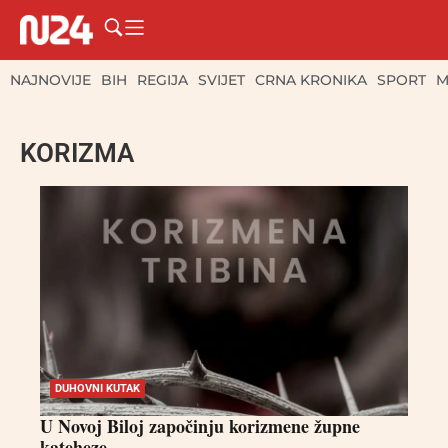
NAJNOVIJE
BIH
REGIJA
SVIJET
CRNA KRONIKA
SPORT
M
KORIZMA
DUHOVNI KUTAK
U Novoj Biloj započinju korizmene župne
kateheze