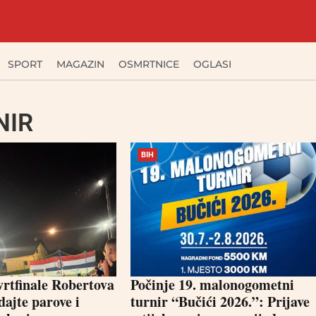
SPORT
MAGAZIN
OSMRTNICE
OGLASI
NIR
BIH
vrtfinale Robertova
Počinje 19. malonogometni
dajte parove i
turnir “Bučići 2026.”: Prijave