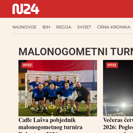
NAJNOVIJE
BIH
REGIJA
SVIJET
CRNA KRONIKA
MALONOGOMETNI TUR
VITEZ
VITEZ
Caffe Lašva pobjednik
Večeras čet
malonogometnog turnira
2026: Pogle