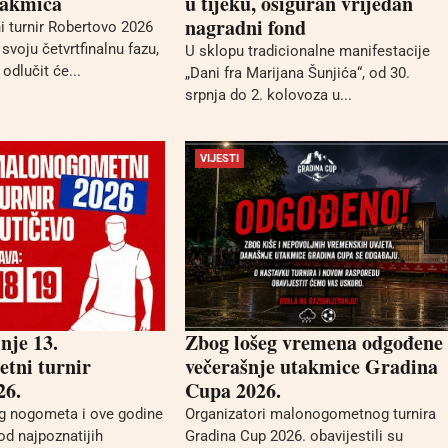
takmica
u tijeku, osiguran vrijedan
nagradni fond
 turnir Robertovo 2026
 svoju četvrtfinalnu fazu,
U sklopu tradicionalne manifestacije
 odlučit će...
„Dani fra Marijana Šunjića“, od 30.
srpnja do 2. kolovoza u...
VIJESTI
nje 13.
Zbog lošeg vremena odgođene
tni turnir
večerašnje utakmice Gradina
26.
Cupa 2026.
og nogometa i ove godine
Organizatori malonogometnog turnira
od najpoznatijih
Gradina Cup 2026. obavijestili su