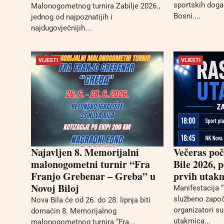
sportskih doga
Malonogometnog turnira Zabilje 2026.,
Bosni....
jednog od najpoznatijih i
najdugovječnijih...
VIJESTI
VIJESTI
Najavljen 8. Memorijalni
Večeras poč
malonogometni turnir “Fra
Bile 2026, 
Franjo Grebenar – Greba” u
prvih utakm
Novoj Biloj
Manifestacija 
službeno započ
Nova Bila će od 26. do 28. lipnja biti
organizatori su
domaćin 8. Memorijalnog
utakmica...
malonogometnog turnira “Fra...