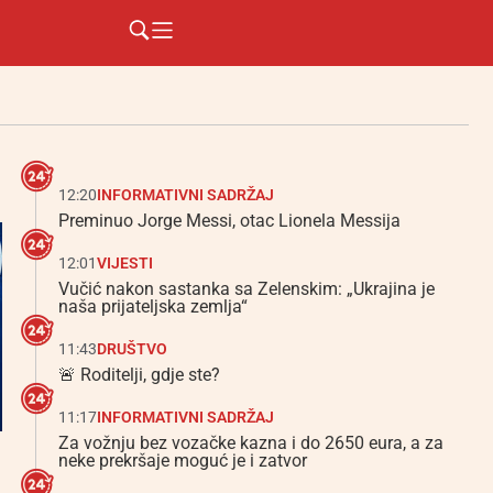
12:20
INFORMATIVNI SADRŽAJ
Preminuo Jorge Messi, otac Lionela Messija
12:01
VIJESTI
Vučić nakon sastanka sa Zelenskim: „Ukrajina je
naša prijateljska zemlja“
11:43
DRUŠTVO
🚨 Roditelji, gdje ste?
11:17
INFORMATIVNI SADRŽAJ
Za vožnju bez vozačke kazna i do 2650 eura, a za
neke prekršaje moguć je i zatvor