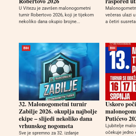
Robertovo 2026
raspored u
U Vitezu je završen malonogometni
Malonogometni
turnir Robertovo 2026, koji je tijekom
večeras ulazi u
nekoliko dana okupio brojne...
a četiri susreta
BIH
BIH
32. Malonogometni turnir
Uskoro poči
Zabilje 2026. okuplja najbolje
malonogome
ekipe – slijedi nekoliko dana
Putićevo 20
vrhunskog nogometa
Ljubitelje mal
očekuje jedno 
Sve je spremno za 32. izdanje