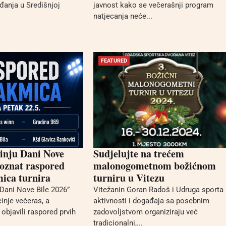
đanja u Središnjoj
javnost kako se večerašnji program
natjecanja neće...
FEATURED
inju Dani Nove
Sudjelujte na trećem
poznat raspored
malonogometnom božićnom
ica turnira
turniru u Vitezu
“Dani Nove Bile 2026”
Vitežanin Goran Radoš i Udruga sporta
inje večeras, a
aktivnosti i događaja sa posebnim
 objavili raspored prvih
zadovoljstvom organiziraju već
tradicionalni,...