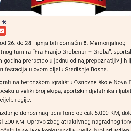
:46
od 26. do 28. lipnja biti domaćin 8. Memorijalnog
og turnira “Fra Franjo Grebenar – Greba”, sport
om godina prerastao u jednu od najprepoznatljivijih l
nifestacija u ovom dijelu Središnje Bosne.
igrati na betonskom igralištu Osnovne škole Nova Bi
čekuju veliki broj ekipa, sportskih djelatnika i ljubi
ijele regije.
izdanje donosi nagradni fond od čak 5.000 KM, dok 
osi 200 KM. Upravo zbog atraktivnog nagradnog fond
 očekuje se jaka konkurencija i veliki broj prijavlj