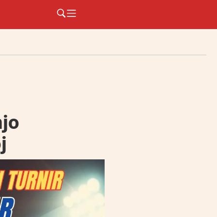
njo
j