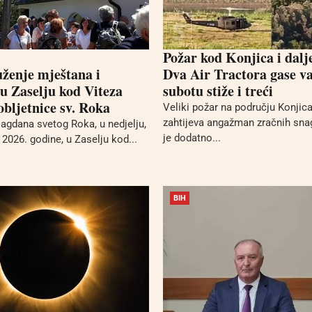
Požar kod Konjica i dalj
uženje mještana i
Dva Air Tractora gase va
 u Zaselju kod Viteza
subotu stiže i treći
bljetnice sv. Roka
Veliki požar na području Konjica 
zahtijeva angažman zračnih sna
gdana svetog Roka, u nedjelju,
je dodatno...
2026. godine, u Zaselju kod...
BIH