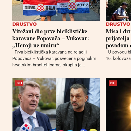
DRUSTVO
DRUSTVO
Vitežani dio prve biciklističke
Misa i dr
karavane Popovača – Vukovar:
prijatelja
„Heroji ne umiru“
povodom o
Prva biciklistička karavana na relaciji
U povodu bla
Popovača – Vukovar, posvećena poginulim
16. kolovoza 
hrvatskim braniteljicama, okupila je...
BIH
BIH