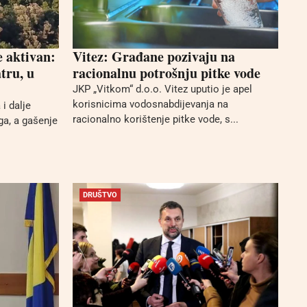
e aktivan:
Vitez: Građane pozivaju na
tru, u
racionalnu potrošnju pitke vode
JKP „Vitkom“ d.o.o. Vitez uputio je apel
korisnicima vodosnabdijevanja na
i dalje
racionalno korištenje pitke vode, s...
ga, a gašenje
DRUŠTVO