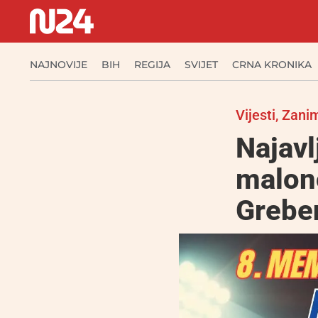
NAJNOVIJE
BIH
REGIJA
SVIJET
CRNA KRONIKA
Vijesti
,
Zanim
Najavl
malono
Greben