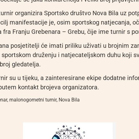
turnir organizira Sportsko društvo Nova Bila uz pot
 cilj manifestacije je, osim sportskog natjecanja, o
fra Franju Grebenara – Grebu, čije ime turnir s p
ana posjetitelji će imati priliku uživati u brojnim z
sportskom druženju i natjecateljskom duhu koji s
 broj gledatelja.
rnir su u tijeku, a zainteresirane ekipe dodatne inf
putem kontakt brojeva organizatora.
enar
,
malonogometni turnir
,
Nova Bila