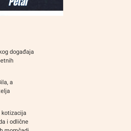
skog događaja
jetnih
la, a
telja
kotizacija
a i odlične
enih momčadi.