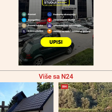
Više sa N24
BIH