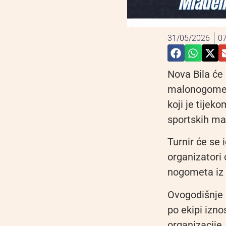
31/05/2026
07
Nova Bila će 
malonogometn
koji je tijek
sportskih ma
Turnir će se 
organizatori o
nogometa iz c
Ovogodišnje 
po ekipi izn
organizacije,