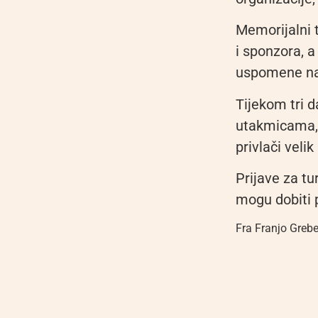
Memorijalni 
i sponzora, a
uspomene na 
Tijekom tri d
utakmicama, 
privlači velik
Prijave za tu
mogu dobiti 
Fra Franjo Greb