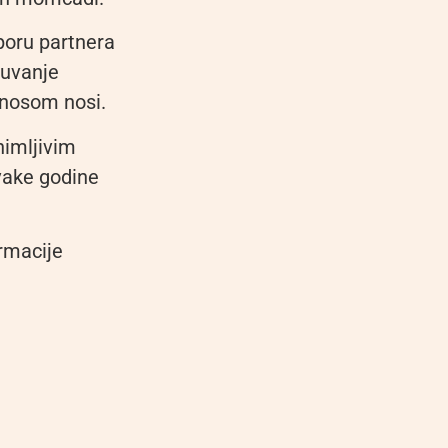
poru partnera
čuvanje
onosom nosi.
animljivim
vake godine
ormacije