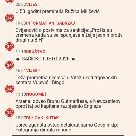
20:02
VIJESTI
U 53. godini preminula Ružica Miličević
19:00
INFORMATIVNI SADRŽAJ
Cvijanović o pozivima za sankcije: „Prošla su
vremena kada su se ispunjavale želje jednih protiv
drugih u BiH“
17:13
DRUŠTVO
🔥 GAČIĆKO LJETO 2026 🔥
16:01
VIJESTI
Teža prometna nesreća u Vitezu kod trgovačkih
centara Vujević i Bingo
15:18
NOGOMET
Arsenal doveo Brunu Guimarãesa, a Newcastleov
oproštaj od kapitena razbjesnio Engleze
15:07
DUHOVNI KUTAK
Usred zgarišta ostao netaknut samo Gospin kip:
Fotografija dirnula mnoge