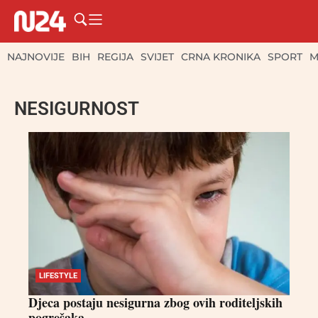
NAJNOVIJE
BIH
REGIJA
SVIJET
CRNA KRONIKA
SPORT
M
NESIGURNOST
LIFESTYLE
Djeca postaju nesigurna zbog ovih roditeljskih
pogrešaka