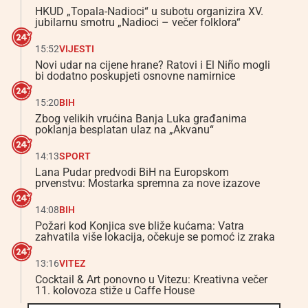
HKUD „Topala-Nadioci“ u subotu organizira XV.
jubilarnu smotru „Nadioci – večer folklora“
15:52
VIJESTI
Novi udar na cijene hrane? Ratovi i El Niño mogli
bi dodatno poskupjeti osnovne namirnice
15:20
BIH
Zbog velikih vrućina Banja Luka građanima
poklanja besplatan ulaz na „Akvanu“
14:13
SPORT
Lana Pudar predvodi BiH na Europskom
prvenstvu: Mostarka spremna za nove izazove
14:08
BIH
Požari kod Konjica sve bliže kućama: Vatra
zahvatila više lokacija, očekuje se pomoć iz zraka
13:16
VITEZ
Cocktail & Art ponovno u Vitezu: Kreativna večer
11. kolovoza stiže u Caffe House