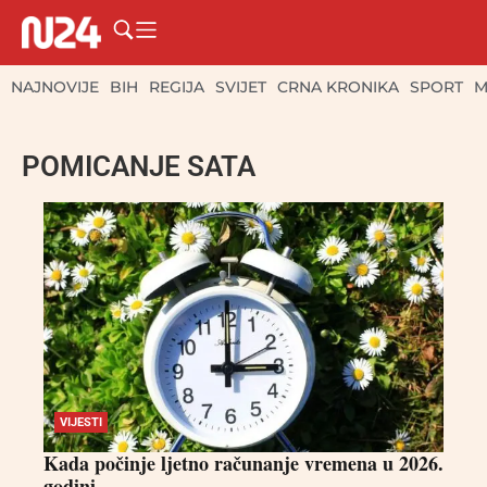
NAJNOVIJE
BIH
REGIJA
SVIJET
CRNA KRONIKA
SPORT
M
POMICANJE SATA
VIJESTI
Kada počinje ljetno računanje vremena u 2026.
godini