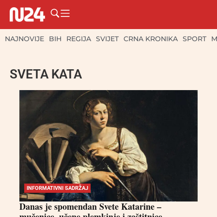
NAJNOVIJE
BIH
REGIJA
SVIJET
CRNA KRONIKA
SPORT
M
SVETA KATA
INFORMATIVNI SADRŽAJ
Danas je spomendan Svete Katarine –
mučenice, učene plemkinje i zaštitnice