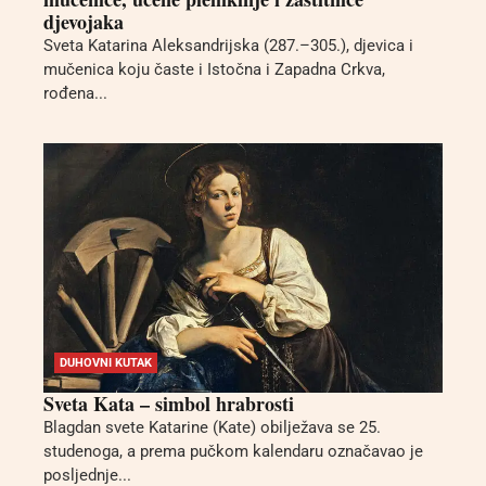
djevojaka
Sveta Katarina Aleksandrijska (287.–305.), djevica i
mučenica koju časte i Istočna i Zapadna Crkva,
rođena...
DUHOVNI KUTAK
Sveta Kata – simbol hrabrosti
Blagdan svete Katarine (Kate) obilježava se 25.
studenoga, a prema pučkom kalendaru označavao je
posljednje...