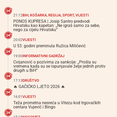
21:12
BIH
,
KOŠARKA
,
REGIJA
,
SPORT
,
VIJESTI
PONOS KUPRESA | Josip Santro predvodi
Hrvatsku kao kapetan: „Ne igraš samo za sebe,
nego za cijelu Hrvatsku“
20:02
VIJESTI
U 53. godini preminula Ružica Miličević
19:00
INFORMATIVNI SADRŽAJ
Cvijanović o pozivima za sankcije: „Prošla su
vremena kada su se ispunjavale želje jednih protiv
drugih u BiH“
17:13
DRUŠTVO
🔥 GAČIĆKO LJETO 2026 🔥
16:01
VIJESTI
Teža prometna nesreća u Vitezu kod trgovačkih
centara Vujević i Bingo
15:18
NOGOMET