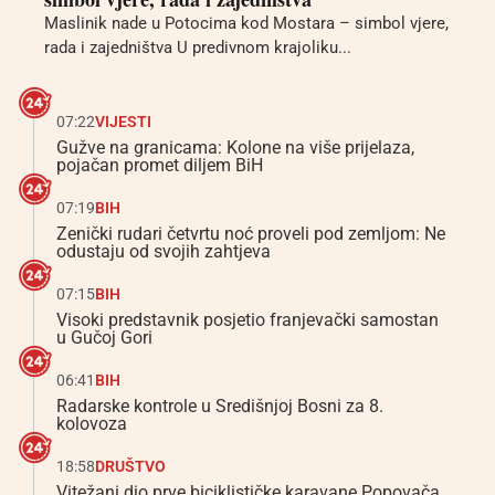
Maslinik nade u Potocima kod Mostara – simbol vjere,
rada i zajedništva U predivnom krajoliku...
07:22
VIJESTI
Gužve na granicama: Kolone na više prijelaza,
pojačan promet diljem BiH
07:19
BIH
Zenički rudari četvrtu noć proveli pod zemljom: Ne
odustaju od svojih zahtjeva
07:15
BIH
Visoki predstavnik posjetio franjevački samostan
u Gučoj Gori
06:41
BIH
Radarske kontrole u Središnjoj Bosni za 8.
kolovoza
18:58
DRUŠTVO
Vitežani dio prve biciklističke karavane Popovača