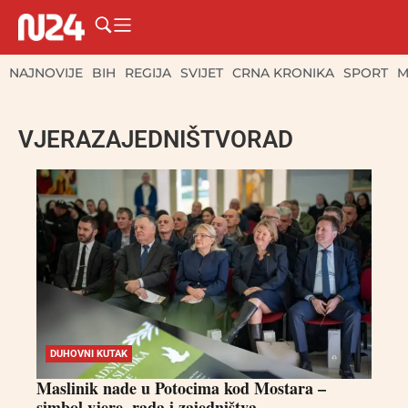
NAJNOVIJE
BIH
REGIJA
SVIJET
CRNA KRONIKA
SPORT
M
VJERAZAJEDNIŠTVORAD
DUHOVNI KUTAK
Maslinik nade u Potocima kod Mostara –
simbol vjere, rada i zajedništva