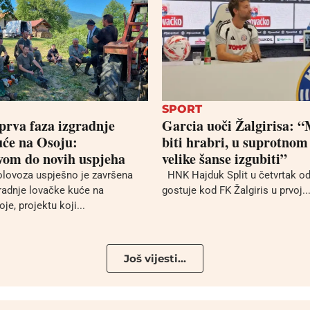
SPORT
prva faza izgradnje
Garcia uoči Žalgirisa:
uće na Osoju:
biti hrabri, u suprotno
vom do novih uspjeha
velike šanse izgubiti”
lovoza uspješno je završena
HNK Hajduk Split u četvrtak od
gradnje lovačke kuće na
gostuje kod FK Žalgiris u prvoj..
oje, projektu koji...
Još vijesti...