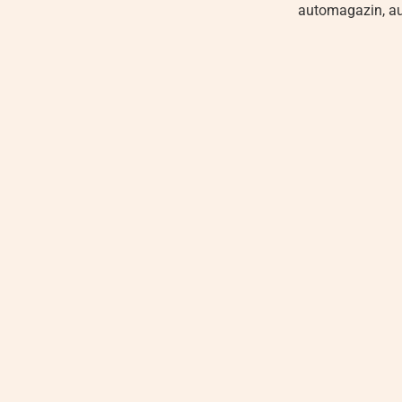
automagazin
,
a