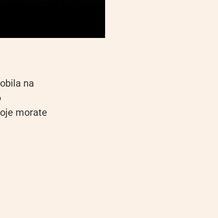
obila na
o
koje morate