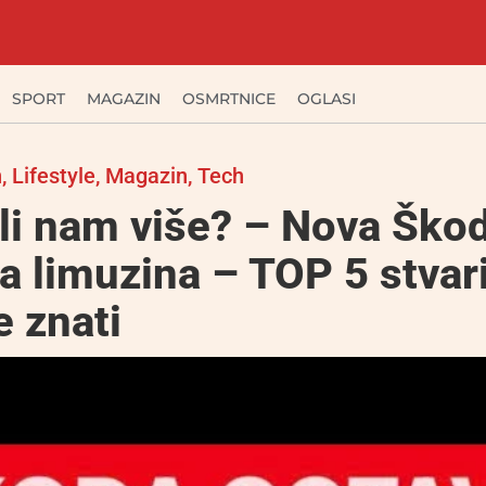
SPORT
MAGAZIN
OSMRTNICE
OGLASI
n
,
Lifestyle
,
Magazin
,
Tech
li nam više? – Nova Ško
a limuzina – TOP 5 stvar
 znati