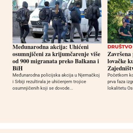
Međunarodna akcija: Uhićeni
DRUŠTVO
osumnjičeni za krijumčarenje više
Završena 
od 900 migranata preko Balkana i
lovačke k
BiH
Zajedništ
Međunarodna policijska akcija u Njemačkoj
Početkom ko
i Srbiji rezultirala je uhićenjem trojice
prva faza iz
osumnjičenih koji se dovode...
lokalitetu Os