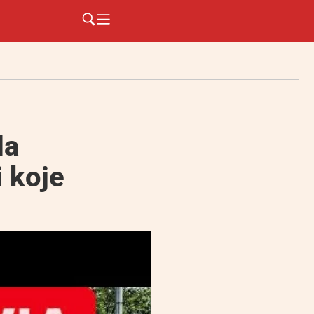
da
i koje