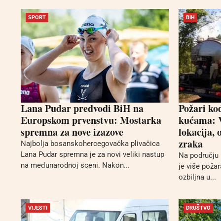
SPORT
BIH
Lana Pudar predvodi BiH na
Požari ko
Europskom prvenstvu: Mostarka
kućama: V
spremna za nove izazove
lokacija, 
zraka
Najbolja bosanskohercegovačka plivačica
Lana Pudar spremna je za novi veliki nastup
Na području 
na međunarodnoj sceni. Nakon...
je više požar
ozbiljna u...
VIJESTI
DRUŠTVO