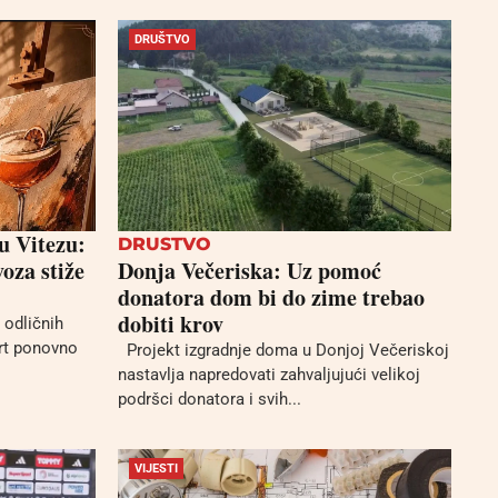
DRUŠTVO
u Vitezu:
DRUSTVO
oza stiže
Donja Večeriska: Uz pomoć
donatora dom bi do zime trebao
dobiti krov
 odličnih
Art ponovno
Projekt izgradnje doma u Donjoj Večeriskoj
nastavlja napredovati zahvaljujući velikoj
podršci donatora i svih...
VIJESTI