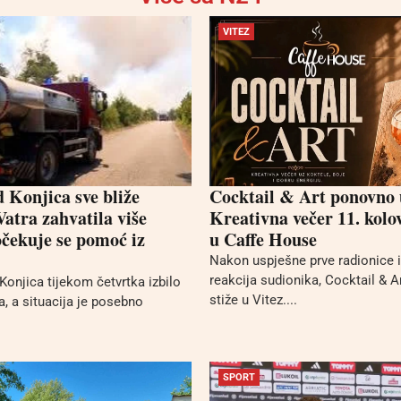
VITEZ
d Konjica sve bliže
Cocktail & Art ponovno 
atra zahvatila više
Kreativna večer 11. kolov
očekuje se pomoć iz
u Caffe House
Nakon uspješne prve radionice i
reakcija sudionika, Cocktail & 
Konjica tijekom četvrtka izbilo
stiže u Vitez....
a, a situacija je posebno
SPORT