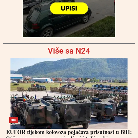
Više sa N24
BIH
EUFOR tijekom kolovoza pojačava prisutnost u BiH: