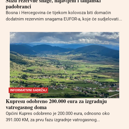
Stižu rezervne snage, najavljeni i talijanski
padobranci
Bosna i Hercegovina će tijekom kolovoza biti domaćin
dodatnim rezervnim snagama EUFOR-a, koje će sudjelovati...
INFORMATIVNI SADRŽAJ
Kupresu odobreno 200.000 eura za izgradnju
vatrogasnog doma
Općini Kupres odobreno je 200.000 eura, odnosno oko
391.000 KM, za prvu fazu izgradnje vatrogasnog...