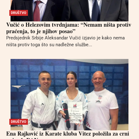
DRUŠTVO
Vučić o Helezovim tvrdnjama: “Nemam ništa protiv
praćenja, to je njihov posao”
Predsjednik Srbije Aleksandar Vučić izjavio je kako nema
ništa protiv toga što su nadležne službe...
DRUŠTVO
Ena Rajković iz Karate kluba Vitez položila za crni