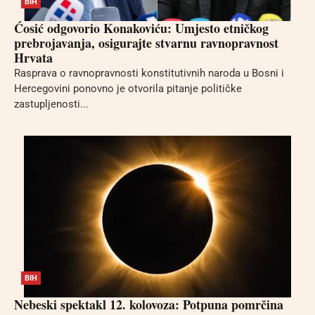
BIH
Ćosić odgovorio Konakoviću: Umjesto etničkog
prebrojavanja, osigurajte stvarnu ravnopravnost
Hrvata
Rasprava o ravnopravnosti konstitutivnih naroda u Bosni i
Hercegovini ponovno je otvorila pitanje političke
zastupljenosti...
BIH
Nebeski spektakl 12. kolovoza: Potpuna pomrčina