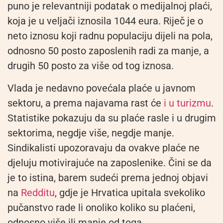
puno je relevantniji podatak o medijalnoj plaći,
koja je u veljači iznosila 1044 eura. Riječ je o
neto iznosu koji radnu populaciju dijeli na pola,
odnosno 50 posto zaposlenih radi za manje, a
drugih 50 posto za više od tog iznosa.
Vlada je nedavno povećala plaće u javnom
sektoru, a prema najavama rast će
i u turizmu
.
Statistike pokazuju da su plaće rasle i u drugim
sektorima, negdje više, negdje manje.
Sindikalisti upozoravaju da ovakve plaće ne
djeluju motivirajuće na zaposlenike. Čini se da
je to istina, barem sudeći prema jednoj objavi
na
Redditu
, gdje je Hrvatica upitala svekoliko
pučanstvo rade li onoliko koliko su plaćeni,
odnosno više ili manje od toga.