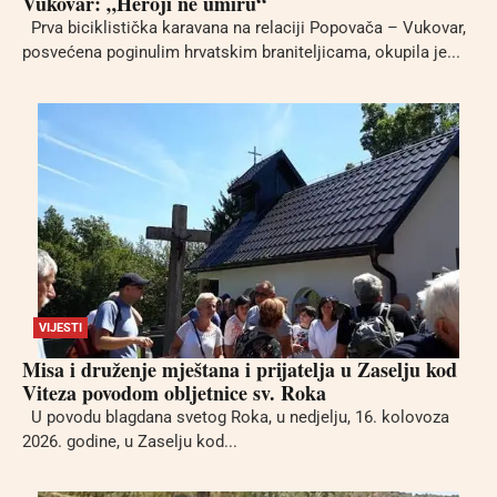
Vukovar: „Heroji ne umiru“
Prva biciklistička karavana na relaciji Popovača – Vukovar,
posvećena poginulim hrvatskim braniteljicama, okupila je...
VIJESTI
Misa i druženje mještana i prijatelja u Zaselju kod
Viteza povodom obljetnice sv. Roka
U povodu blagdana svetog Roka, u nedjelju, 16. kolovoza
2026. godine, u Zaselju kod...