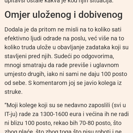
upitavši ostale kakva je kod njih situacija.
Omjer uloženog i dobivenog
Dodala je da pritom ne misli na to koliko sati
efektivno ljudi odrade na poslu, već više na to
koliko truda ulože u obavljanje zadataka koji su
stavljeni pred njih. Sudeći po odgovorima,
mnogi smatraju da rade previše i uglavnom
umjesto drugih, iako ni sami ne daju 100 posto
od sebe. S komentarom joj se javio kolega iz
struke.
“Moji kolege koji su se nedavno zaposlili (svi u
IT-ju) rade za 1300-1600 eura i većina ih ne radi
ni blizu 100 posto, rekao bih 70-80 posto, što
zbog plaće, što zbog toga što nisu roboti i ne