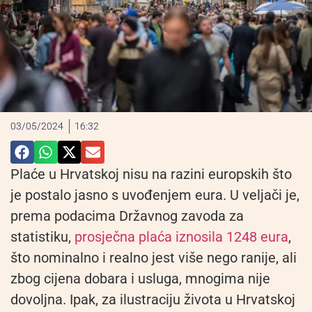
03/05/2024
16:32
Plaće u Hrvatskoj nisu na razini europskih što
je postalo jasno s uvođenjem eura. U veljači je,
prema podacima Državnog zavoda za
statistiku,
prosječna plaća iznosila 1248 eura
,
što nominalno i realno jest više nego ranije, ali
zbog cijena dobara i usluga, mnogima nije
dovoljna. Ipak, za ilustraciju života u Hrvatskoj