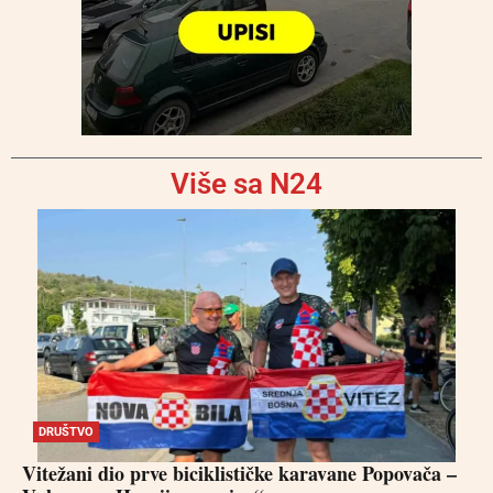
Više sa N24
DRUŠTVO
Vitežani dio prve biciklističke karavane Popovača –