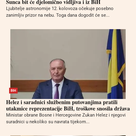
Sunca bit će djelomično vidljiva i iz BiH
Ljubitelje astronomije 12. kolovoza očekuje posebno
zanimljiv prizor na nebu. Toga dana dogodit će se...
BIH
Helez i saradnici službenim putovanjima pratili
utakmice reprezentacije BiH, troškove snosila država
Ministar obrane Bosne i Hercegovine Zukan Helez i njegovi
suradnici u nekoliko su navrata tijekom...