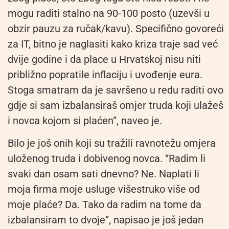
mogu raditi stalno na 90-100 posto (uzevši u
obzir pauzu za ručak/kavu). Specifično govoreći
za IT, bitno je naglasiti kako kriza traje sad već
dvije godine i da place u Hrvatskoj nisu niti
približno popratile inflaciju i uvođenje eura.
Stoga smatram da je savršeno u redu raditi ovo
gdje si sam izbalansiraš omjer truda koji ulažeš
i novca kojom si plaćen”, naveo je.
Bilo je još onih koji su tražili ravnotežu omjera
uloženog truda i dobivenog novca. “Radim li
svaki dan osam sati dnevno? Ne. Naplati li
moja firma moje usluge višestruko više od
moje plaće? Da. Tako da radim na tome da
izbalansiram to dvoje”, napisao je još jedan