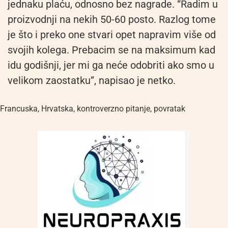
jednaku plaću, odnosno bez nagrade. “Radim u
proizvodnji na nekih 50-60 posto. Razlog tome
je što i preko one stvari opet napravim više od
svojih kolega. Prebacim se na maksimum kad
idu godišnji, jer mi ga neće odobriti ako smo u
velikom zaostatku”, napisao je netko.
Francuska
,
Hrvatska
,
kontroverzno pitanje
,
povratak