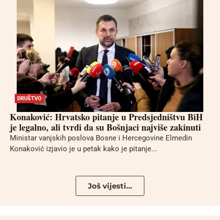
DRUŠTVO
Konaković: Hrvatsko pitanje u Predsjedništvu BiH
je legalno, ali tvrdi da su Bošnjaci najviše zakinuti
Ministar vanjskih poslova Bosne i Hercegovine Elmedin
Konaković izjavio je u petak kako je pitanje...
Još vijesti...