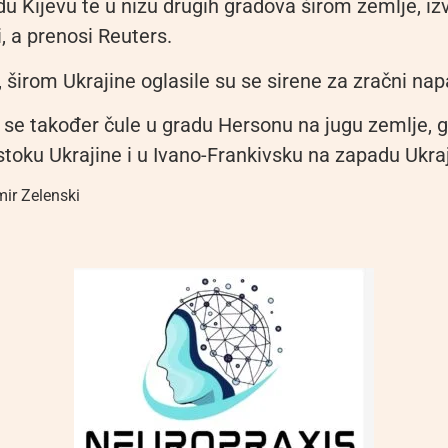
 Kijevu te u nizu drugih gradova širom zemlje, izvi
i, a prenosi Reuters.
 širom Ukrajine oglasile su se sirene za zračni nap
u se također čule u gradu Hersonu na jugu zemlje, 
stoku Ukrajine i u Ivano-Frankivsku na zapadu Ukraj
ir Zelenski