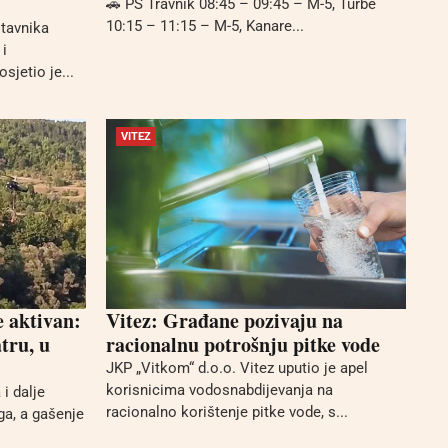
🚗 PS Travnik 08:45 – 09:45 – M-5, Turbe
10:15 – 11:15 – M-5, Kanare...
stavnika
i
sjetio je...
VITEZ
e aktivan:
Vitez: Građane pozivaju na
tru, u
racionalnu potrošnju pitke vode
JKP „Vitkom“ d.o.o. Vitez uputio je apel
korisnicima vodosnabdijevanja na
i dalje
racionalno korištenje pitke vode, s...
ga, a gašenje