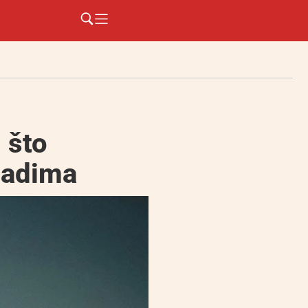
 što
padima