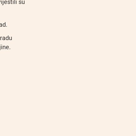
jestili su
ad.
gradu
ine.