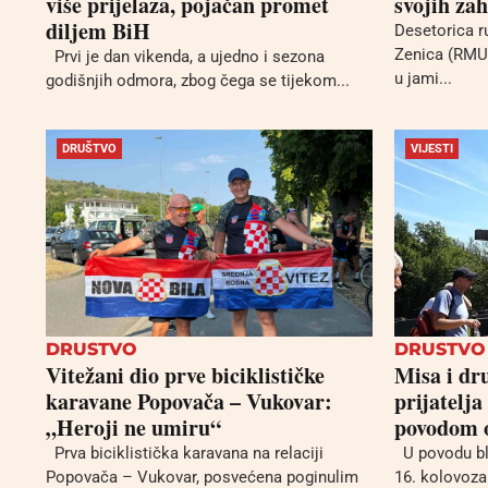
više prijelaza, pojačan promet
svojih zah
diljem BiH
Desetorica r
Zenica (RMU 
Prvi je dan vikenda, a ujedno i sezona
u jami...
godišnjih odmora, zbog čega se tijekom...
DRUŠTVO
VIJESTI
DRUSTVO
DRUSTVO
Vitežani dio prve biciklističke
Misa i dr
karavane Popovača – Vukovar:
prijatelja
„Heroji ne umiru“
povodom o
Prva biciklistička karavana na relaciji
U povodu bla
Popovača – Vukovar, posvećena poginulim
16. kolovoza 