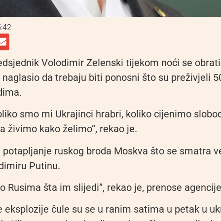
:42
edsjednik Volodimir Zelenski tijekom noći se obrat
 naglasio da trebaju biti ponosni što su preživjeli 
dima.
oliko smo mi Ukrajinci hrabri, koliko cijenimo slobod
 živimo kako želimo”, rekao je.
potapljanje ruskog broda Moskva što se smatra v
imiru Putinu.
 Rusima šta im slijedi”, rekao je, prenose agencije
e eksplozije čule su se u ranim satima u petak u u