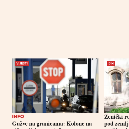
VIJESTI
BIH
Zenički ru
INFO
Gužve na granicama: Kolone na
pod zemlj