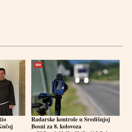
BIH
tio
Radarske kontrole u Središnjoj
Gučoj
Bosni za 8. kolovoza