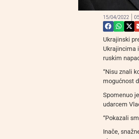
15/04/2022
05
Ukrajinski pr
Ukrajincima i
ruskim napa
“Nisu znali k
mogućnost da
Spomenuo je 
udarcem Vlad
“Pokazali smo
Inače, snažn