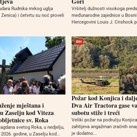
tjeva
Gori
udara Rudnika mrkog uglja
Vršitelj dužnosti visokoga pred
Zenica) i četvrtu su noć proveli
međunarodne zajednice u Bosni 
Hercegovini Louis J. Crishock po
BIH
Požar kod Konjica i dalj
uženje mještana i
Dva Air Tractora gase va
 u Zaselju kod Viteza
subotu stiže i treći
bljetnice sv. Roka
Veliki požar na području Konjica 
zahtijeva angažman zračnih sna
gdana svetog Roka, u nedjelju,
je dodatno...
2026. godine, u Zaselju kod...