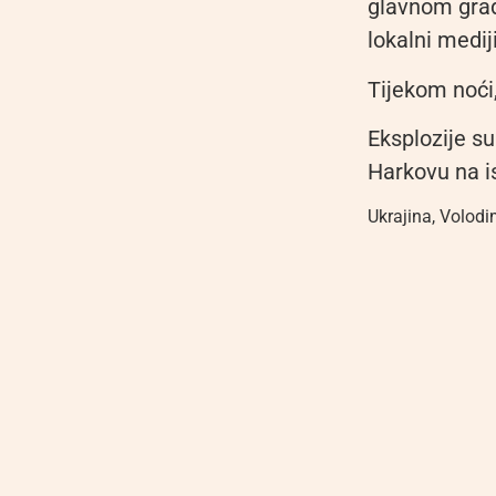
glavnom gradu
lokalni medij
Tijekom noći,
Eksplozije s
Harkovu na i
Ukrajina
,
Volodim