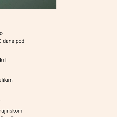
io
50 dana pod
u i
elikim
.
krajinskom