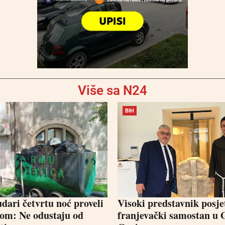
Više sa N24
BIH
dari četvrtu noć proveli
Visoki predstavnik posje
om: Ne odustaju od
franjevački samostan u 