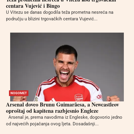
centara Vujević i Bingo
U Vitezu se danas dogodila teža prometna nesreća na
području u blizini trgovačkih centara Vujević...
NOGOMET
Arsenal doveo Brunu Guimarãesa, a Newcastleov
oproštaj od kapitena razbjesnio Engleze
Arsenal je, prema navodima iz Engleske, dogovorio jedno
od najvećih pojačanja ovog ljeta. Dosadašnji...