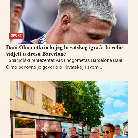
SPORT
Dani Olmo otkrio kojeg hrvatskog igrača bi volio
vidjeti u dresu Barcelone
Španjolski reprezentativac i nogometaš Barcelone Dani
Olmo ponovno je govorio o Hrvatskoj i svom...