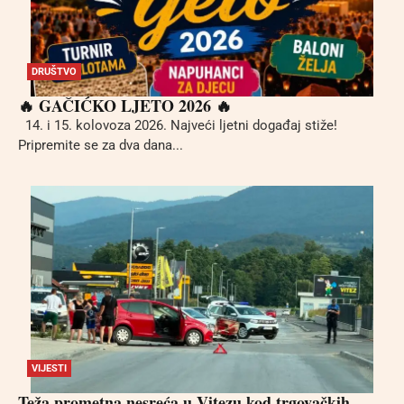
DRUŠTVO
🔥 GAČIĆKO LJETO 2026 🔥
14. i 15. kolovoza 2026. Najveći ljetni događaj stiže!
Pripremite se za dva dana...
VIJESTI
Teža prometna nesreća u Vitezu kod trgovačkih