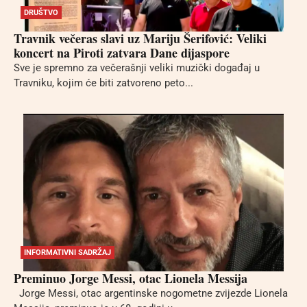
DRUŠTVO
Travnik večeras slavi uz Mariju Šerifović: Veliki
koncert na Piroti zatvara Dane dijaspore
Sve je spremno za večerašnji veliki muzički događaj u
Travniku, kojim će biti zatvoreno peto...
INFORMATIVNI SADRŽAJ
Preminuo Jorge Messi, otac Lionela Messija
Jorge Messi, otac argentinske nogometne zvijezde Lionela