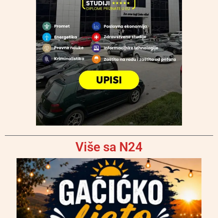
Više sa N24