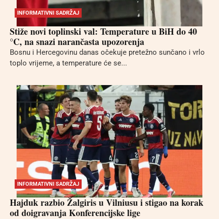
INFORMATIVNI SADRŽAJ
Stiže novi toplinski val: Temperature u BiH do 40
°C, na snazi narančasta upozorenja
Bosnu i Hercegovinu danas očekuje pretežno sunčano i vrlo
toplo vrijeme, a temperature će se...
INFORMATIVNI SADRŽAJ
Hajduk razbio Žalgiris u Vilniusu i stigao na korak
od doigravanja Konferencijske lige