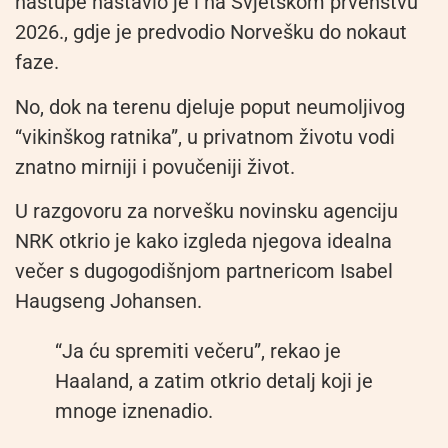
nastupe nastavio je i na Svjetskom prvenstvu
2026., gdje je predvodio Norvešku do nokaut
faze.
No, dok na terenu djeluje poput neumoljivog
“vikinškog ratnika”, u privatnom životu vodi
znatno mirniji i povučeniji život.
U razgovoru za norvešku novinsku agenciju
NRK otkrio je kako izgleda njegova idealna
večer s dugogodišnjom partnericom Isabel
Haugseng Johansen.
“Ja ću spremiti večeru”, rekao je
Haaland, a zatim otkrio detalj koji je
mnoge iznenadio.