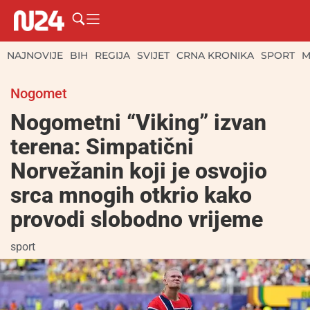
NAJNOVIJE
BIH
REGIJA
SVIJET
CRNA KRONIKA
SPORT
M
Nogomet
Nogometni “Viking” izvan
terena: Simpatični
Norvežanin koji je osvojio
srca mnogih otkrio kako
provodi slobodno vrijeme
sport