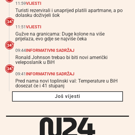
11:59
VIJESTI
Turisti rezervirali i unaprijed platili apartmane, a po
dolasku doživjeli šok
11:51
VIJESTI
Gužve na granicama: Duge kolone na više
prijelaza, evo gdje se najviše čeka
09:44
INFORMATIVNI SADRŽAJ
Ronald Johnson trebao bi biti novi američki
veleposlanik u BiH
09:41
INFORMATIVNI SADRŽAJ
Pred nama novi toplinski val: Temperature u BiH
dosezat će i 41 stupanj
Još vijesti