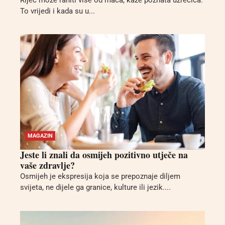
Riječ može raniti više od mača, kaže poznata uzrečica.
To vrijedi i kada su u...
MAGAZIN
Jeste li znali da osmijeh pozitivno utječe na
vaše zdravlje?
Osmijeh je ekspresija koja se prepoznaje diljem
svijeta, ne dijele ga granice, kulture ili jezik....