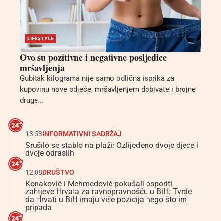
LIFESTYLE
Ovo su pozitivne i negativne posljedice
mršavljenja
Gubitak kilograma nije samo odlična isprika za
kupovinu nove odjeće, mršavljenjem dobivate i brojne
druge...
13:53
INFORMATIVNI SADRŽAJ
Srušilo se stablo na plaži: Ozlijeđeno dvoje djece i
dvoje odraslih
12:08
DRUŠTVO
Konaković i Mehmedović pokušali osporiti
zahtjeve Hrvata za ravnopravnošću u BiH: Tvrde
da Hrvati u BiH imaju više pozicija nego što im
pripada