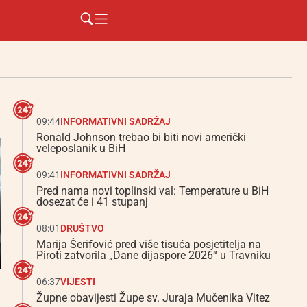
09:44
INFORMATIVNI SADRŽAJ
Ronald Johnson trebao bi biti novi američki
veleposlanik u BiH
09:41
INFORMATIVNI SADRŽAJ
Pred nama novi toplinski val: Temperature u BiH
dosezat će i 41 stupanj
08:01
DRUŠTVO
Marija Šerifović pred više tisuća posjetitelja na
Piroti zatvorila „Dane dijaspore 2026“ u Travniku
06:37
VIJESTI
Župne obavijesti Župe sv. Juraja Mučenika Vitez