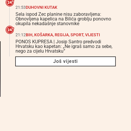
21:53
DUHOVNI KUTAK
Sela ispod Zec planine nisu zaboravljena:
Obnovljena kapelica na Bilića groblju ponovno
okupila nekadašnje stanovnike
21:12
BIH
,
KOŠARKA
,
REGIJA
,
SPORT
,
VIJESTI
PONOS KUPRESA | Josip Santro predvodi
Hrvatsku kao kapetan: „Ne igraš samo za sebe,
nego za cijelu Hrvatsku“
Još vijesti