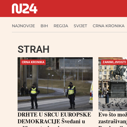
NAJNOVIJE
BIH
REGIJA
SVIJET
CRNA KRONIKA
STRAH
CRNA KRONIKA
ZANIMLJIVOSTI
DRHTE U SRCU EUROPSKE
Evo što može
DEMOKRACIJE Šveđani u
zastrašivan