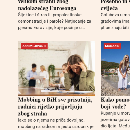
velikom strahu zbog
Posebno ih 
nadolazećeg Eurosonga
cvijeća
Šljokice i štras ili propalestinske
Golubova u mn
demonstracije i parole? Natjecanje za
gradovima ima 
pjesmu Eurovizije, koje počinje u...
ptice znaju biti 
ZANIMLJIVOSTI
MAGAZIN
Mobbing u BiH sve prisutniji,
Kako pomoći
radnici rijetko prijavljuju
boji vode?
zbog straha
Kupanje u moru
jezerima gotov
Iako se o njemu ne priča dovoljno,
dio ljeta. Međ
mobbing na radnom mjestu uzročnik je