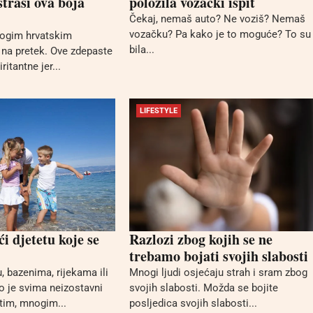
straši ova boja
položila vozački ispit
Čekaj, nemaš auto? Ne voziš? Nemaš
vozačku? Pa kako je to moguće? To su
ogim hrvatskim
bila...
na pretek. Ove zdepaste
iritantne jer...
LIFESTYLE
 djetetu koje se
Razlozi zbog kojih se ne
trebamo bojati svojih slabosti
, bazenima, rijekama ili
Mnogi ljudi osjećaju strah i sram zbog
o je svima neizostavni
svojih slabosti. Možda se bojite
utim, mnogim...
posljedica svojih slabosti...