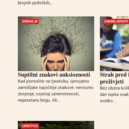
brojnih psihičkih,...
ZDRAVLJE
ZANIMLJIVOSTI
Suptilni znakovi anksioznosti
Strah pred 
preživjeti
Kad pomislite na tjeskobu, vjerojatno
zamišljate najočitije znakove: nervozno
Bez obzira kolik
znojenje, osjećaj uznemirenosti,
dan ispita svak
neprestanu brigu. Ali...
svatko...
LIFESTYLE