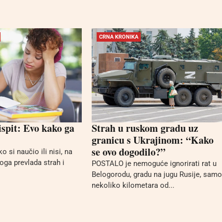
CRNA KRONIKA
ispit: Evo kako ga
Strah u ruskom gradu uz
granicu s Ukrajinom: “Kako
se ovo dogodilo?”
o si naučio ili nisi, na
oga prevlada strah i
POSTALO je nemoguće ignorirati rat u
Belogorodu, gradu na jugu Rusije, samo
nekoliko kilometara od...