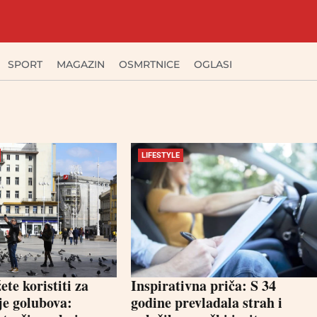
SPORT
MAGAZIN
OSMRTNICE
OGLASI
LIFESTYLE
te koristiti za
Inspirativna priča: S 34
je golubova:
godine prevladala strah i