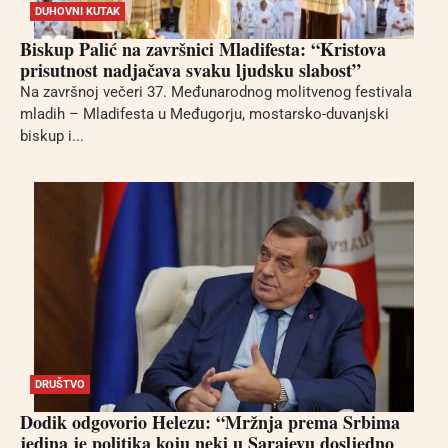
DUHOVNI KUTAK
Biskup Palić na završnici Mladifesta: “Kristova
prisutnost nadjačava svaku ljudsku slabost”
Na završnoj večeri 37. Međunarodnog molitvenog festivala
mladih – Mladifesta u Međugorju, mostarsko-duvanjski
biskup i...
DRUŠTVO
Dodik odgovorio Helezu: “Mržnja prema Srbima
jedina je politika koju neki u Sarajevu dosljedno