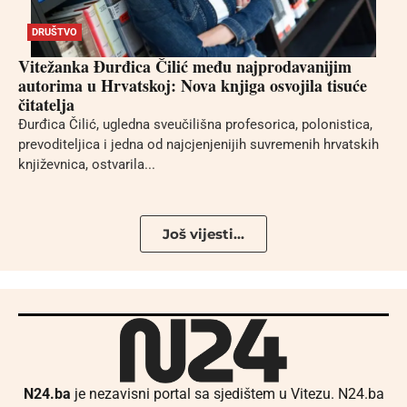
DRUŠTVO
Vitežanka Đurđica Čilić među najprodavanijim
autorima u Hrvatskoj: Nova knjiga osvojila tisuće
čitatelja
Đurđica Čilić, ugledna sveučilišna profesorica, polonistica,
prevoditeljica i jedna od najcjenjenijih suvremenih hrvatskih
književnica, ostvarila...
Još vijesti...
N24.ba
je nezavisni portal sa sjedištem u Vitezu. N24.ba