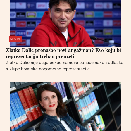
SPORT
Zlatko Dalić pronašao novi angažman? Evo koju bi
reprezentaciju trebao preuzeti
Zlatko Dalić nije dugo čekao na nove ponude nakon odlaska
s klupe hrvatske nogometne reprezentacije....