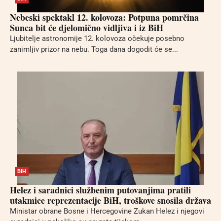
Nebeski spektakl 12. kolovoza: Potpuna pomrčina
Sunca bit će djelomično vidljiva i iz BiH
Ljubitelje astronomije 12. kolovoza očekuje posebno
zanimljiv prizor na nebu. Toga dana dogodit će se...
BIH
Helez i saradnici službenim putovanjima pratili
utakmice reprezentacije BiH, troškove snosila država
Ministar obrane Bosne i Hercegovine Zukan Helez i njegovi