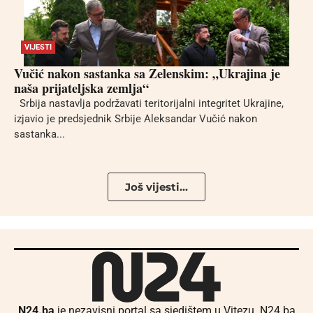
VIJESTI
Vučić nakon sastanka sa Zelenskim: „Ukrajina je
naša prijateljska zemlja“
Srbija nastavlja podržavati teritorijalni integritet Ukrajine,
izjavio je predsjednik Srbije Aleksandar Vučić nakon
sastanka...
Još vijesti...
N24.ba
je nezavisni portal sa sjedištem u Vitezu. N24.ba