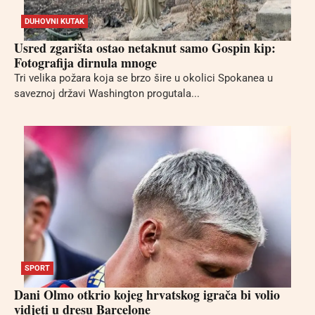
DUHOVNI KUTAK
Usred zgarišta ostao netaknut samo Gospin kip:
Fotografija dirnula mnoge
Tri velika požara koja se brzo šire u okolici Spokanea u
saveznoj državi Washington progutala...
SPORT
Dani Olmo otkrio kojeg hrvatskog igrača bi volio
vidjeti u dresu Barcelone