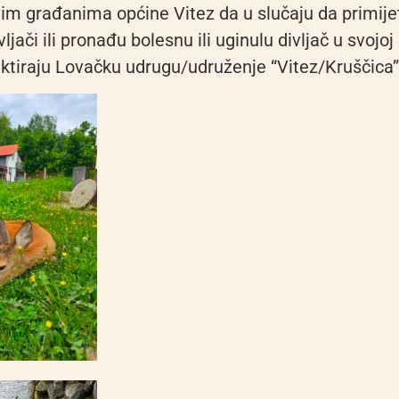
im građanima općine Vitez da u slučaju da primij
jači ili pronađu bolesnu ili uginulu divljač u svojoj 
tiraju Lovačku udrugu/udruženje “Vitez/Kruščica”