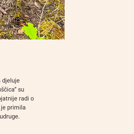
 djeluje
ščica” su
jatnije radi o
je primila
 udruge.