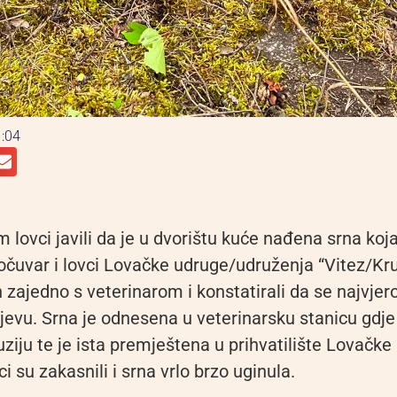
:04
 lovci javili da je u dvorištu kuće nađena srna koja
očuvar i lovci Lovačke udruge/udruženja “Vitez/Kru
en zajedno s veterinarom i konstatirali da se najvjero
evu. Srna je odnesena u veterinarsku stanicu gdje 
nfuziju te je ista premještena u prihvatilište Lovačke
ci su zakasnili i srna vrlo brzo uginula.