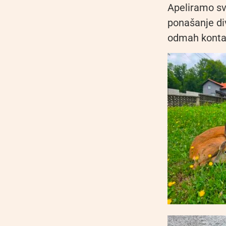
Apeliramo sv
ponašanje divl
odmah kontak