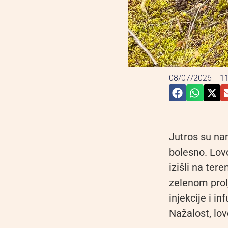
08/07/2026
11
Jutros su nam
bolesno. Lov
izišli na ter
zelenom prolj
injekcije i i
Nažalost, lov