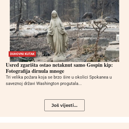
DUHOVNI KUTAK
Usred zgarišta ostao netaknut samo Gospin kip:
Fotografija dirnula mnoge
Tri velika požara koja se brzo šire u okolici Spokanea u
saveznoj državi Washington progutala...
Još vijesti...