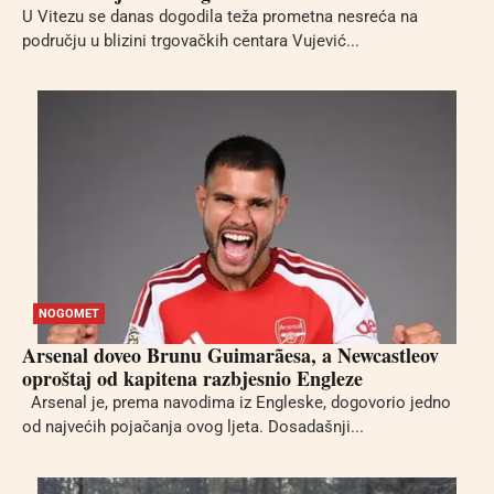
U Vitezu se danas dogodila teža prometna nesreća na
području u blizini trgovačkih centara Vujević...
NOGOMET
Arsenal doveo Brunu Guimarãesa, a Newcastleov
oproštaj od kapitena razbjesnio Engleze
Arsenal je, prema navodima iz Engleske, dogovorio jedno
od najvećih pojačanja ovog ljeta. Dosadašnji...