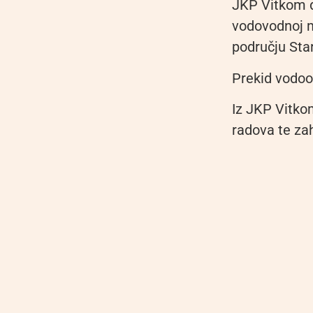
JKP Vitkom d
vodovodnoj m
području Sta
Prekid vodoop
Iz JKP Vitko
radova te zah