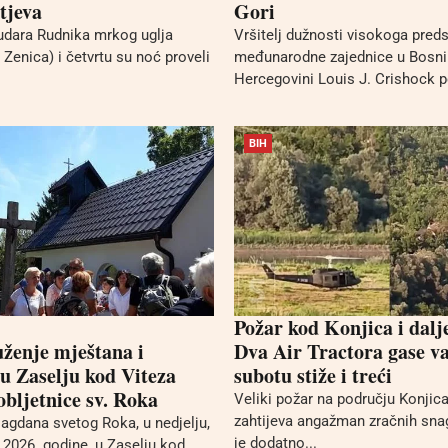
tjeva
Gori
udara Rudnika mrkog uglja
Vršitelj dužnosti visokoga pred
Zenica) i četvrtu su noć proveli
međunarodne zajednice u Bosni 
Hercegovini Louis J. Crishock po
BIH
Požar kod Konjica i dalj
uženje mještana i
Dva Air Tractora gase va
 u Zaselju kod Viteza
subotu stiže i treći
bljetnice sv. Roka
Veliki požar na području Konjica 
zahtijeva angažman zračnih sna
gdana svetog Roka, u nedjelju,
je dodatno...
2026. godine, u Zaselju kod...