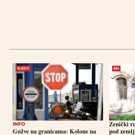
VIJESTI
BIH
Zenički ru
INFO
Gužve na granicama: Kolone na
pod zemlj