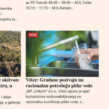
🚗 PS Travnik 08:45 – 09:45 – M-5, Turbe
10:15 – 11:15 – M-5, Kanare...
stavnika
i
sjetio je...
VITEZ
e aktivan:
Vitez: Građane pozivaju na
tru, u
racionalnu potrošnju pitke vode
JKP „Vitkom“ d.o.o. Vitez uputio je apel
korisnicima vodosnabdijevanja na
i dalje
racionalno korištenje pitke vode, s...
ga, a gašenje