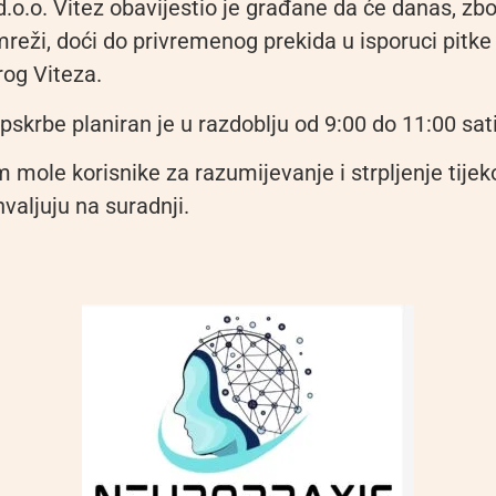
.o.o. Vitez obavijestio je građane da će danas, zb
reži, doći do privremenog prekida u isporuci pitke
rog Viteza.
skrbe planiran je u razdoblju od 9:00 do 11:00 sati
m mole korisnike za razumijevanje i strpljenje tije
valjuju na suradnji.