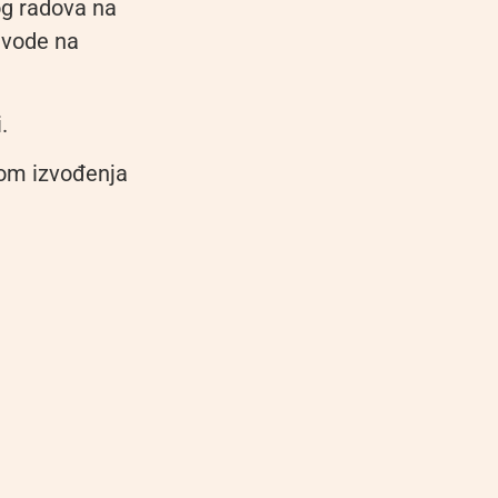
og radova na
 vode na
.
kom izvođenja