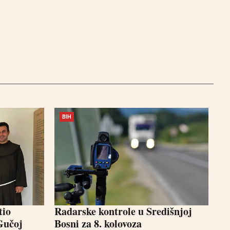
BIH
tio
Radarske kontrole u Središnjoj
Gučoj
Bosni za 8. kolovoza