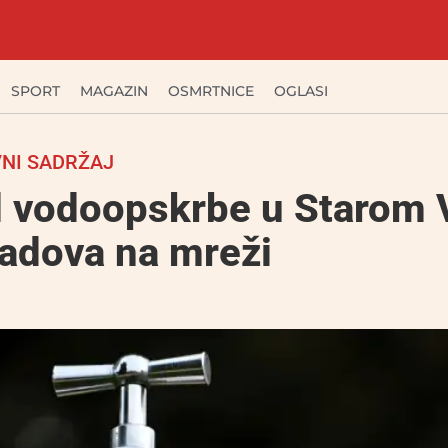
SPORT
MAGAZIN
OSMRTNICE
OGLASI
NI SADRŽAJ
d vodoopskrbe u Starom 
radova na mreži