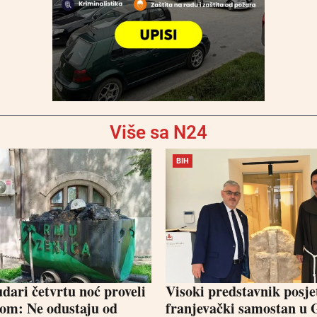
Više sa N24
BIH
dari četvrtu noć proveli
Visoki predstavnik posje
om: Ne odustaju od
franjevački samostan u 