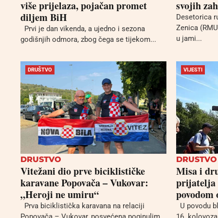
više prijelaza, pojačan promet
svojih zah
diljem BiH
Desetorica r
Zenica (RMU 
Prvi je dan vikenda, a ujedno i sezona
u jami...
godišnjih odmora, zbog čega se tijekom...
DRUŠTVO
VIJESTI
DRUSTVO
DRUSTVO
Vitežani dio prve biciklističke
Misa i dr
karavane Popovača – Vukovar:
prijatelja
„Heroji ne umiru“
povodom o
Prva biciklistička karavana na relaciji
U povodu bla
Popovača – Vukovar, posvećena poginulim
16. kolovoza 