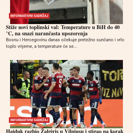
INFORMATIVNI SADRŽAJ
Stiže novi toplinski val: Temperature u BiH do 40
°C, na snazi narančasta upozorenja
Bosnu i Hercegovinu danas očekuje pretežno sunčano i vrlo
toplo vrijeme, a temperature će se...
INFORMATIVNI SADRŽAJ
Hajduk razbio Žalgiris u Vilniusu i stigao na korak